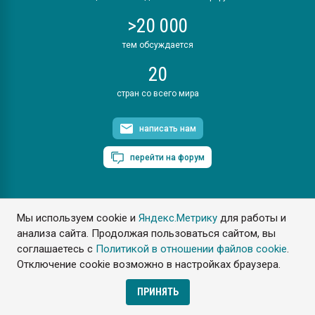
>20 000
тем обсуждается
20
стран со всего мира
написать нам
перейти на форум
Мы используем cookie и
Яндекс.Метрику
для работы и
ПластЭксперт © 2006. Все права защищены
анализа сайта. Продолжая пользоваться сайтом, вы
Разрешается копирование материалов сайта с обязательной
ссылкой на www.e-plastic.ru
соглашаетесь с
Политикой в отношении файлов cookie
.
Отключение cookie возможно в настройках браузера.
Разработка сайта
ПРИНЯТЬ