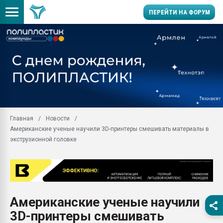
ПЕРЕЙТИ НА ФОРУМ
Помощь в подборе мат
Вакуум-формовочные 
ближайшее подмосковье
Подмосковье, Москва
28.07.2026 Автоматиза
первый план в перераб
Главная
Новости
пластмасс
Американские ученые научили 3D-принтеры смешивать материалы в
28.07.2026 "Техноникол
экструзионной головке
ситуацией на строител
Всё, что касается выду
бутылок
Материал поверхности 
вакуумного формовани
Американские ученые научили
3D-принтеры смешивать
Продам отходы Компо
поликарбоната и АБС-п