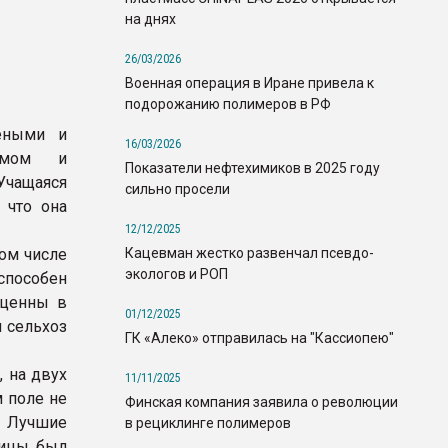
на днях
26/03/2026
Военная операция в Иране привела к
подорожанию полимеров в РФ
еными и
16/03/2026
 умом и
Показатели нефтехимиков в 2025 году
Учащаяся
сильно просели
 что она
12/12/2025
Кацевман жестко развенчал псевдо-
ом числе
экологов и РОП
способен
сценны в
01/12/2025
 сельхоз
ГК «Алеко» отправилась на "Кассиопею"
 на двух
11/11/2025
 поле не
Финская компания заявила о революции
. Лучшие
в рециклинге полимеров
ницы был