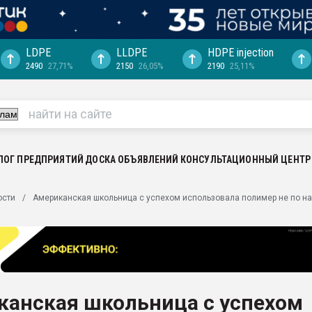
LDPE
LLDPE
HDPE injection
2490
27,71%
2150
26,05%
2190
25,11%
еса -
ината полного
"Ижевскому
ватить рынок
ЛОГ ПРЕДПРИЯТИЙ
ДОСКА ОБЪЯВЛЕНИЙ
КОНСУЛЬТАЦИОННЫЙ ЦЕНТР
ериала
машины:
ости
Американская школьница с успехом использовала полимер не по н
, с.-в.
ция выходит на
отке
ь" довольна
канская школьница с успехом
ьном рынке