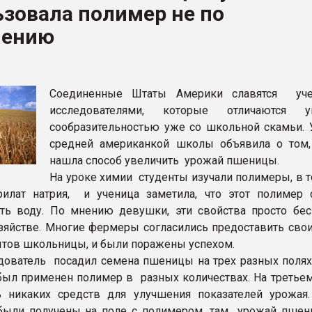
зовала полимер не по
ва ПЭТ
чению
ФОРУМ
Соединенные Штаты Америки славятся уч
исследователями, которые отличаются
сообразительностью уже со школьной скамьи. 
средней американкой школы объявила о том,
нашла способ увеличить урожай пшеницы.
На уроке химии студенты изучали полимеры, в т
лат натрия, и ученица заметила, что этот полимер 
ть воду. По мнению девушки, эти свойства просто бе
зяйстве. Многие фермеры согласились предоставить свои
ытов школьницы, и были поражены успехом.
ователь посадил семена пшеницы на трех разных полях,
был применен полимер в разных количествах. На третьем
ь никаких средств для улучшения показателей урожая
 были получены на поле с полимером, там урожай пше