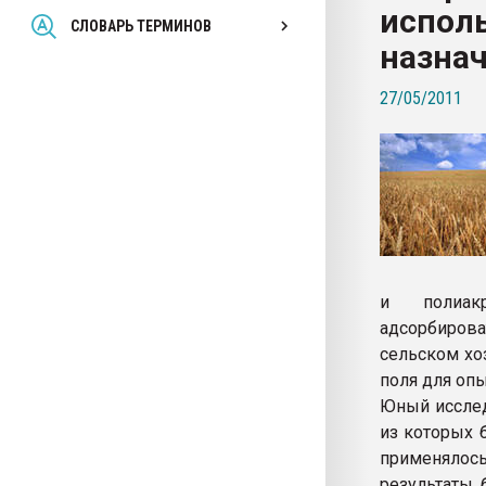
исполь
Всё, что касается выду
СЛОВАРЬ ТЕРМИНОВ
бутылок
назна
27/05/2011
ПЕРЕЙТИ НА 
и полиакри
адсорбирова
сельском хо
поля для оп
Юный исслед
из которых 
применялос
результаты