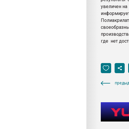
увеличен на
информирует
Полиакрилат
своеобразн
производстве
где нет дос
предыд