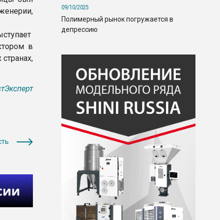
09/10/2025
женерии,
Полимерный рынок погружается в
депрессию
ыступает
ктором в
 странах,
тЭксперт
сть