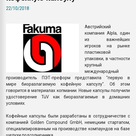
Armaloy PC/ABS-1IM че
22/10/2018
ПЕРЕЙТИ НА 
Австрийский
компания Alpla, один
из важнейших
игроков на рынке
пластиковой
упаковки, в частности
крупный
международный
производитель ПЭТ-преформ представила "первую в
мире биоразлагаемую кофейную капсулу". Об этом
говорится в материалах копмании. Новые капсулы получили
удостоверение TüV как биоразлагаемые в домашних
условиях.
Кофейные капсулы были разработаны в сотрудничестве с
компанией Golden Compound GmbH, немецким стартапом,
специализированным на производстве компаундов на базе
шелухи подсолнечника.