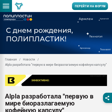
ПЕРЕЙТИ НА ФОРУМ
Помощь в подборе мат
Вакуум-формовочные 
ближайшее подмосковье
Подмосковье, Москва
28.07.2026 Автоматиза
первый план в перераб
Главная
Новости
пластмасс
Alpla разработала "первую в мире биоразлагаемую кофейную капсулу"
28.07.2026 "Техноникол
ситуацией на строител
Всё, что касается выду
бутылок
Alpla разработала "первую в
Материал поверхности 
вакуумного формовани
мире биоразлагаемую
Продам отходы Компо
кофейную капсулу"
поликарбоната и АБС-п