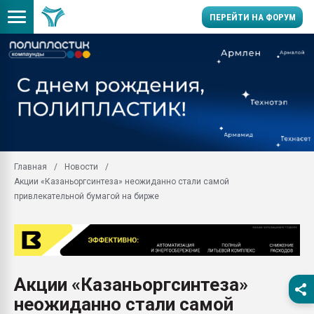
ПЕРЕЙТИ НА ФОРУМ
Продажа готового бизн
производство SPC лам
цикла
29.07.2026 ФРП помог 
заводу пластмасс" зах
ППЭ
Главная
Новости
Помощь в подборе мат
Акции «Казаньоргсинтеза» неожиданно стали самой
Вакуум-формовочные 
привлекательной бумагой на бирже
ближайшее подмосковье
Подмосковье, Москва
28.07.2026 Автоматиза
первый план в перераб
пластмасс
Акции «Казаньоргсинтеза»
28.07.2026 "Техноникол
неожиданно стали самой
ситуацией на строител