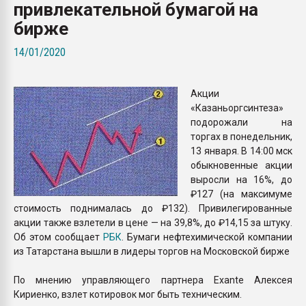
привлекательной бумагой на
Всё, что касается выду
бутылок
бирже
14/01/2020
ПЕРЕЙТИ НА 
Акции
«Казаньоргсинтеза»
подорожали на
торгах в понедельник,
13 января. В 14:00 мск
обыкновенные акции
выросли на 16%, до
₽127 (на максимуме
стоимость поднималась до ₽132). Привилегированные
акции также взлетели в цене — на 39,8%, до ₽14,15 за штуку.
Об этом сообщает
РБК
. Бумаги нефтехимической компании
из Татарстана вышли в лидеры торгов на Московской бирже
По мнению управляющего партнера Exante Алексея
Кириенко, взлет котировок мог быть техническим.