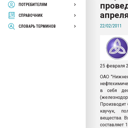
провед
ПОТРЕБИТЕЛЯМ
Armaloy PC/ABS-1IM че
апреля
СПРАВОЧНИК
ПЕРЕЙТИ НА 
22/02/2011
СЛОВАРЬ ТЕРМИНОВ
25 февраля 2
ОАО "Нижнек
нефтехимиче
в себя дес
(железнодор
Производит 
каучук, по
вещества. В
составляет 1