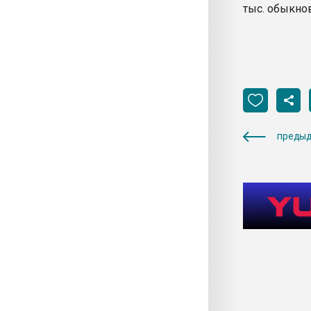
тыс. обыкно
предыд