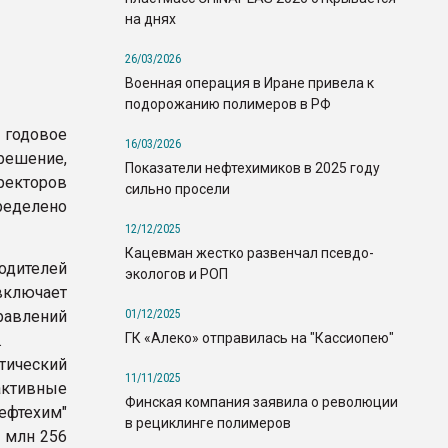
на днях
26/03/2026
Военная операция в Иране привела к
подорожанию полимеров в РФ
 годовое
16/03/2026
решение,
Показатели нефтехимиков в 2025 году
ректоров
сильно просели
ределено
12/12/2025
Кацевман жестко развенчал псевдо-
одителей
экологов и РОП
включает
01/12/2025
авлений
ГК «Алеко» отправилась на "Кассиопею"
.
етический
11/11/2025
активные
Финская компания заявила о революции
ефтехим"
в рециклинге полимеров
1 млн 256