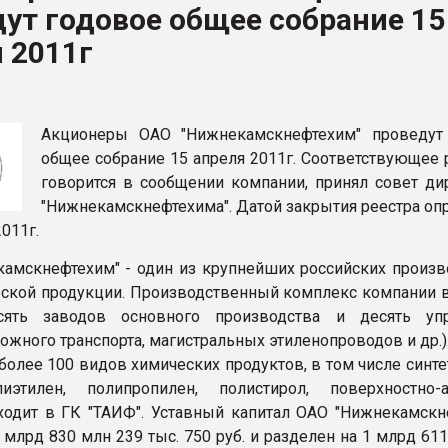
ут годовое общее собрание 15
рный цвет
 2011г
ФОРУМ
Акционеры ОАО "Нижнекамскнефтехим" проведут
общее собрание 15 апреля 2011г. Соответствующее 
говорится в сообщении компании, принял совет ди
"Нижнекамскнефтехима". Датой закрытия реестра оп
011г.
амскнефтехим" - один из крупнейших российских произв
ской продукции. Производственный комплекс компании 
ять заводов основного производства и десять упр
ожного транспорта, магистральных этиленопроводов и др.)
более 100 видов химических продуктов, в том числе синт
лиэтилен, полипропилен, полистирол, поверхностно-
ходит в ГК "ТАИФ". Уставный капитал ОАО "Нижнекамскн
 млрд 830 млн 239 тыс. 750 руб. и разделен на 1 млрд 61