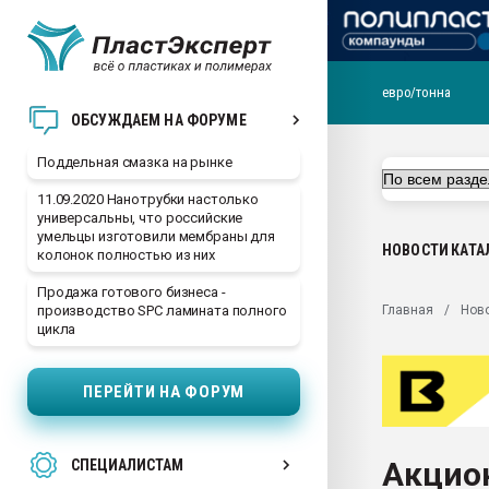
евро/тонна
Помощь в подборе мат
ОБСУЖДАЕМ НА ФОРУМЕ
Вакуум-формовочные 
Поддельная смазка на рынке
ближайшее подмосковье
Подмосковье, Москва
11.09.2020 Нанотрубки настолько
универсальны, что российские
28.07.2026 Автоматиза
умельцы изготовили мембраны для
первый план в перераб
НОВОСТИ
КАТА
колонок полностью из них
пластмасс
Продажа готового бизнеса -
28.07.2026 "Техноникол
Главная
Нов
производство SPC ламината полного
ситуацией на строител
цикла
Всё, что касается выду
бутылок
ПЕРЕЙТИ НА ФОРУМ
Материал поверхности 
вакуумного формовани
Акцио
СПЕЦИАЛИСТАМ
Продам отходы Компо
поликарбоната и АБС-п