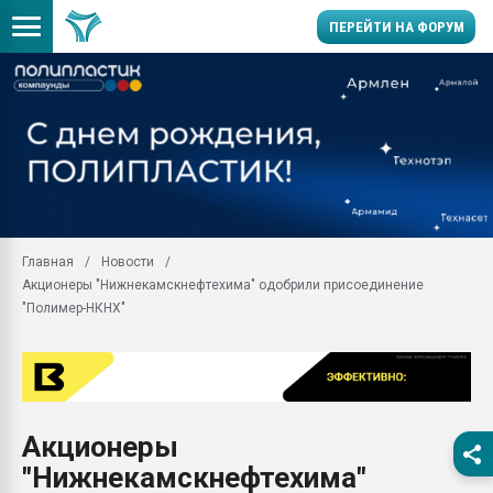
ПЕРЕЙТИ НА ФОРУМ
Продажа готового бизн
производство SPC лам
цикла
29.07.2026 ФРП помог 
заводу пластмасс" зах
ППЭ
Главная
Новости
Помощь в подборе мат
Акционеры "Нижнекамскнефтехима" одобрили присоединение
Вакуум-формовочные 
"Полимер-НКНХ"
ближайшее подмосковье
Подмосковье, Москва
28.07.2026 Автоматиза
первый план в перераб
пластмасс
Акционеры
28.07.2026 "Техноникол
"Нижнекамскнефтехима"
ситуацией на строител