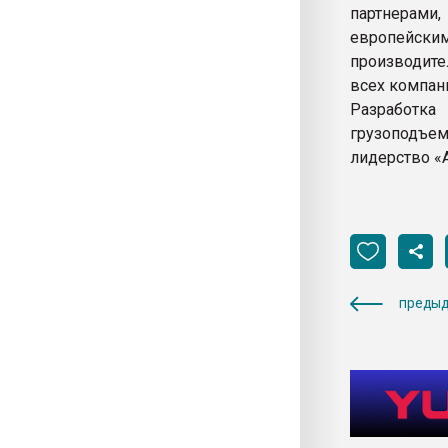
партнерам
европейским
производител
всех компан
Разработк
грузоподъе
лидерство «А
предыд