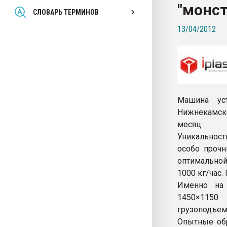
"монст
Всё, что касается выду
СЛОВАРЬ ТЕРМИНОВ
бутылок
13/04/2012
ПЕРЕЙТИ НА 
Машина уст
Нижнекамске
месяц.
Уникальност
особо проч
оптимальной
1000 кг/час.
Именно на 
1450×115
грузоподъемн
Опытные обр