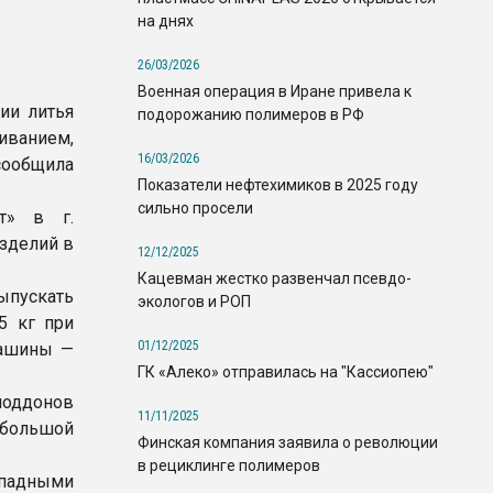
на днях
26/03/2026
Военная операция в Иране привела к
ии литья
подорожанию полимеров в РФ
ванием,
16/03/2026
 сообщила
Показатели нефтехимиков в 2025 году
сильно просели
т» в г.
зделий в
12/12/2025
Кацевман жестко развенчал псевдо-
ыпускать
экологов и РОП
5 кг при
01/12/2025
машины —
ГК «Алеко» отправилась на "Кассиопею"
оддонов
11/11/2025
большой
Финская компания заявила о революции
в рециклинге полимеров
ападными