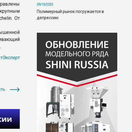
равлены
09/10/2025
 крупным
Полимерный рынок погружается в
депрессию
helin. От
ышенной
чивающий
.
тЭксперт
сть