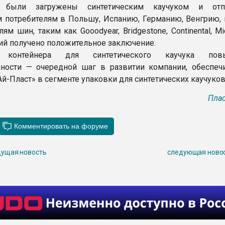
и, были загружены синтетическим каучуком и отп
 потребителям в Польшу, Испанию, Германию, Венгрию,
ям шин, таким как Gooodyear, Bridgestone, Continental, Mic
ий получено положительное заключение.
а контейнера для синтетического каучука пов
мности — очередной шаг в развитии компании, обеспе
й-Пласт» в сегменте упаковки для синтетических каучуков
Плас
ущая новость
следующая ново