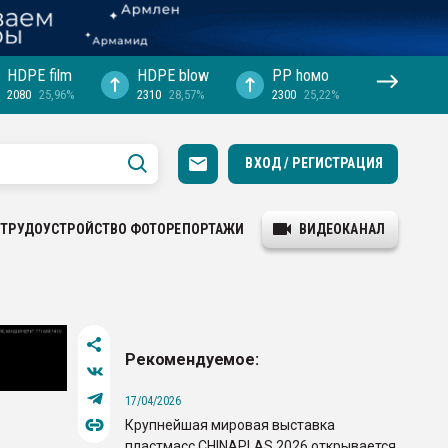
HDPE film
HDPE blow
PP hомо
2080
25,96%
2310
28,57%
2300
25,22%
ВХОД / РЕГИСТРАЦИЯ
ТРУДОУСТРОЙСТВО
ФОТОРЕПОРТАЖИ
ВИДЕОКАНАЛ
Рекомендуемое:
17/04/2026
Крупнейшая мировая выставка
пластмасс CHINAPLAS 2026 открывается