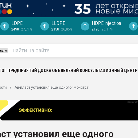
LDPE
LLDPE
HDPE injection
2490
27,71%
2150
26,05%
2190
25,11%
еса -
ината полного
"Ижевскому
ватить рынок
ЛОГ ПРЕДПРИЯТИЙ
ДОСКА ОБЪЯВЛЕНИЙ
КОНСУЛЬТАЦИОННЫЙ ЦЕНТР
ериала
машины:
ости
Ай-пласт установил еще одного "монстра"
, с.-в.
ция выходит на
отке
ь" довольна
ст установил еще одного
ьном рынке