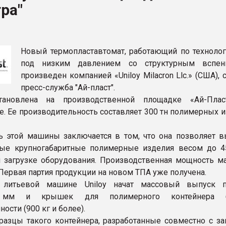
ра"
ва ПЭТ
ФОРУМ
Новый термопластавтомат, работающий по технолог
под низким давлением со структурным вспени
произведен компанией «Uniloy Milacron Llc.» (США),
пресс-служба "Ай-пласт".
ановлена на производственной площадке «Ай-Плас
. Ее производительность составляет 300 тн полимерных и
ь этой машины заключается в том, что она позволяет в
ные крупногабаритные полимерные изделия весом до 4
 загрузке оборудования. Производственная мощность 
 Первая партия продукции на новом ТПА уже получена.
литьевой машине Uniloy начат массовый выпуск п
0 мм и крышек для полимерного контейнера 
ости (900 кг и более).
азцы такого контейнера, разработанные совместно с з