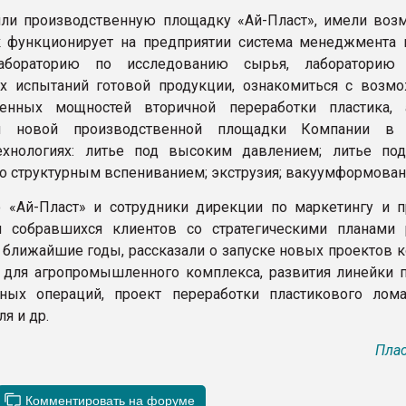
или производственную площадку «Ай-Пласт», имели воз
к функционирует на предприятии система менеджмента к
абораторию по исследованию сырья, лабораторию 
х испытаний готовой продукции, ознакомиться с возм
венных мощностей вторичной переработки пластика,
ом новой производственной площадки Компании в 
ехнологиях: литье под высоким давлением; литье по
о структурным вспениванием; экструзия; вакуумформован
 «Ай-Пласт» и сотрудники дирекции по маркетингу и 
и собравшихся клиентов со стратегическими планами 
 ближайшие годы, рассказали о запуске новых проектов к
 для агропромышленного комплекса, развития линейки 
тных операций, проект переработки пластикового лом
я и др.
Плас