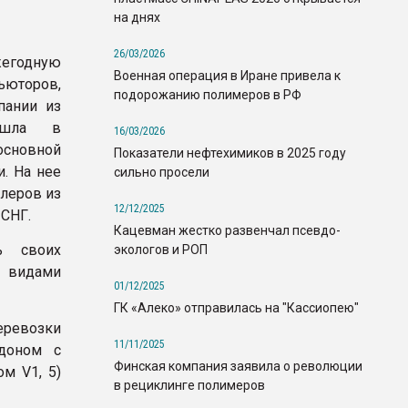
на днях
26/03/2026
егодную
Военная операция в Иране привела к
юторов,
подорожанию полимеров в РФ
пании из
рошла в
16/03/2026
сновной
Показатели нефтехимиков в 2025 году
. На нее
сильно просели
леров из
12/12/2025
 СНГ.
Кацевман жестко развенчал псевдо-
ь своих
экологов и РОП
 видами
01/12/2025
ГК «Алеко» отправилась на "Кассиопею"
еревозки
11/11/2025
доном с
Финская компания заявила о революции
м V1, 5)
в рециклинге полимеров