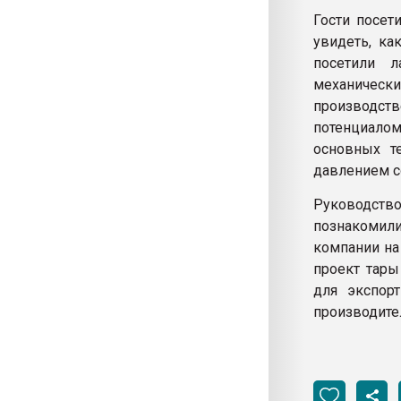
Гости посет
увидеть, ка
посетили л
механически
производст
потенциал
основных т
давлением с
Руководство
познакомил
компании на
проект тары
для экспор
производител