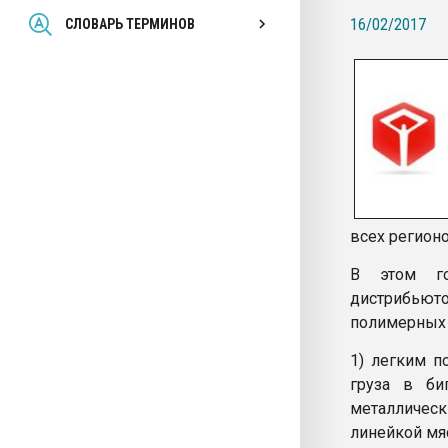
Всё, что касается выду
16/02/2017
СЛОВАРЬ ТЕРМИНОВ
бутылок
ПЕРЕЙТИ НА 
всех регионо
В этом го
дистрибью
полимерных 
1) легким п
груза в би
металлическ
линейкой мяс