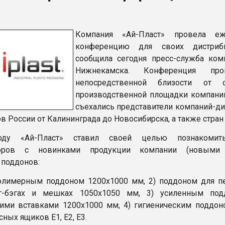
ва ПЭТ
Компания «Ай-Пласт» провела еж
ФОРУМ
конференцию для своих дистрибь
сообщила сегодня пресс-служба ком
Нижнекамска. Конференция п
непосредственной близости от о
производственной площадки компании
съехались представители компаний-ди
в России от Калининграда до Новосибирска, а также стран
ду «Ай-Пласт» ставил своей целью познакомит
торов с новинками продукции компании (новыми
поддонов:
олимерным поддоном 1200х1000 мм, 2) поддоном для п
г-бэгах и мешках 1050х1050 мм, 3) усиленным под
ими вставками 1200х1000 мм, 4) гигиеническим поддоно
ных ящиков E1, E2, E3.