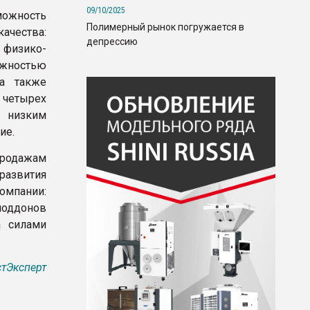
09/10/2025
можность
Полимерный рынок погружается в
ачества:
депрессию
физико-
ожностью
 а также
четырех
д низким
ие.
продажам
развития
омпании:
поддонов
а силами
тЭксперт