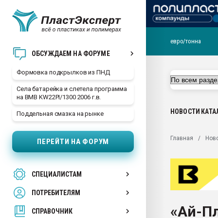
евро/тонна
Продажа готового бизн
ОБСУЖДАЕМ НА ФОРУМЕ
производство SPC лам
цикла
Формовка подкрылков из ПНД
29.07.2026 ФРП помог 
Села батарейка и слетела программа
заводу пластмасс" зах
на BMB KW22PI/1300 2006 г.в.
ППЭ
НОВОСТИ
КАТА
Поддельная смазка на рынке
Помощь в подборе мат
Вакуум-формовочные 
Главная
Нов
ПЕРЕЙТИ НА ФОРУМ
ближайшее подмосковье
Подмосковье, Москва
28.07.2026 Автоматиза
СПЕЦИАЛИСТАМ
первый план в перераб
пластмасс
ПОТРЕБИТЕЛЯМ
28.07.2026 "Техноникол
«Ай-П
ситуацией на строител
СПРАВОЧНИК