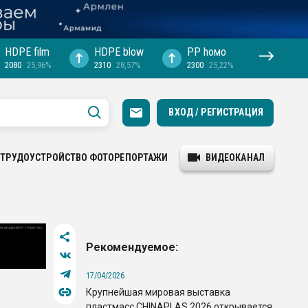
HDPE film
HDPE blow
PP hомо
2080
25,96%
2310
28,57%
2300
25,22%
ВХОД / РЕГИСТРАЦИЯ
ТРУДОУСТРОЙСТВО
ФОТОРЕПОРТАЖИ
ВИДЕОКАНАЛ
Рекомендуемое:
17/04/2026
Крупнейшая мировая выставка
пластмасс CHINAPLAS 2026 открывается