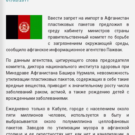
Всё, что касается выду
бутылок
Ввести запрет на импорт в Афганистан
пластиковых пакетов предложил в
ПЕРЕЙТИ НА 
среду кабинету министров страны
правительственный комитет по борьбе
с загрязнением окружающей среды,
сообщило афганское информационное агентство Пажвак.
По данным агентства, цитирующего слова председателя
комитета, диктора национального института здоровья при
Минздраве Афганистана Башира Нурмаля, невозможность
утилизации пластиковых пакетов, содержащих в себе такие
вредные вещества, приводит к значительному росту числа
заболеваний раком, астмой, а также рождению детей с
врожденными заболеваниями.
Ежедневно только в Кабуле, городе с населением около
пяти миллионов человек, используется в быту и
выбрасывается около полумиллиона целлофановых
пакетов. Заводов по утилизации мусора в афганской
столице и ее окрестностях нет, как нет и канализации, а