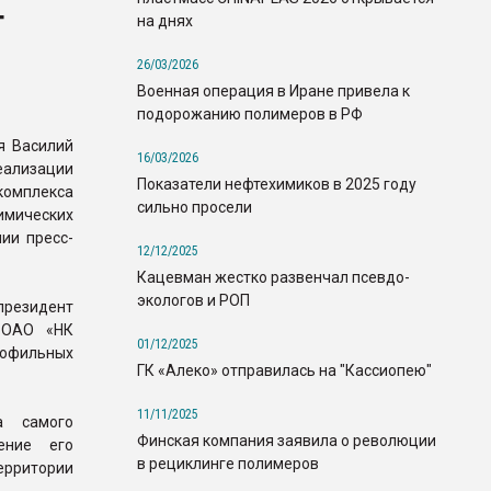
т
на днях
26/03/2026
Военная операция в Иране привела к
подорожанию полимеров в РФ
я Василий
16/03/2026
еализации
Показатели нефтехимиков в 2025 году
плекса
сильно просели
мических
ии пресс-
12/12/2025
Кацевман жестко развенчал псевдо-
экологов и РОП
президент
 ОАО «НК
01/12/2025
рофильных
ГК «Алеко» отправилась на "Кассиопею"
11/11/2025
а самого
Финская компания заявила о революции
ение его
в рециклинге полимеров
ерритории