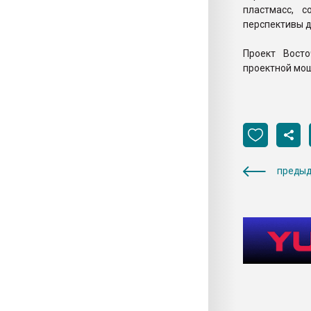
пластмасс, 
перспективы д
Проект Вост
проектной мощ
предыд