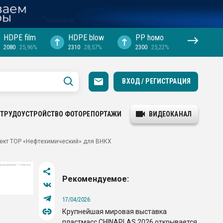
HDPE film
HDPE blow
PP hомо
2080
25,96%
2310
28,57%
2300
25,22%
ВХОД / РЕГИСТРАЦИЯ
ТРУДОУСТРОЙСТВО
ФОТОРЕПОРТАЖИ
ВИДЕОКАНАЛ
оект ТОР «Нефтехимический» для ВНКХ
Рекомендуемое:
17/04/2026
Крупнейшая мировая выставка
пластмасс CHINAPLAS 2026 открывается