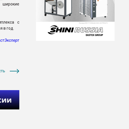
т широкие
мплекса с
 в год.
стЭксперт
сть