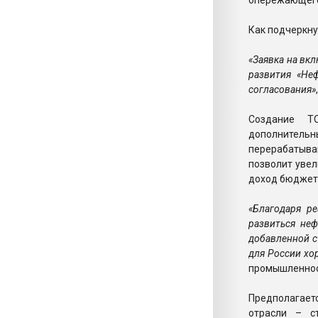
опережающего
Как подчеркну
«Заявка на вк
развития «Не
согласования»
Создание Т
дополнител
перерабатыва
позволит увел
доход бюджето
«Благодаря р
развиться неф
добавленной с
для России хо
промышленнос
Предполагает
отрасли – ст