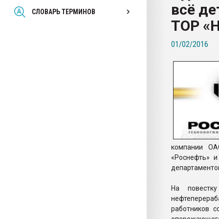
всё де
Всё, что касается выду
СЛОВАРЬ ТЕРМИНОВ
бутылок
ТОР «
01/02/2016
ПЕРЕЙТИ НА 
компании ОА
«Роснефть» и
департаменто
На повестк
нефтеперера
работников с