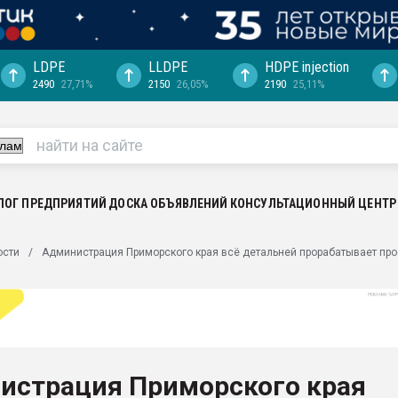
LDPE
LLDPE
HDPE injection
2490
27,71%
2150
26,05%
2190
25,11%
еса -
ината полного
"Ижевскому
ватить рынок
ЛОГ ПРЕДПРИЯТИЙ
ДОСКА ОБЪЯВЛЕНИЙ
КОНСУЛЬТАЦИОННЫЙ ЦЕНТР
ериала
машины:
ости
Администрация Приморского края всё детальней прорабатывает пр
, с.-в.
ция выходит на
отке
ь" довольна
истрация Приморского края
ьном рынке