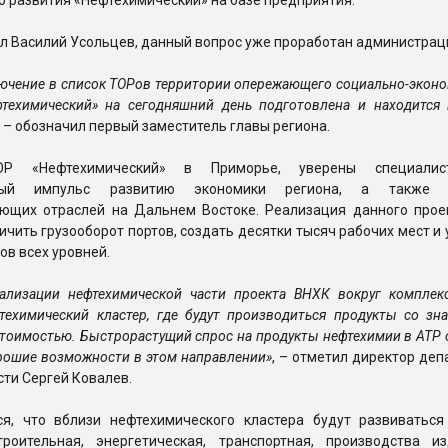
 развития «Нефтехимический» на базе предприятия.
л Василий Усольцев, данный вопрос уже проработан администраци
лючение в список ТОРов территории опережающего социально-экон
фтехимический» на сегодняшний день подготовлена и находится 
, – обозначил первый заместитель главы региона.
ОР «Нефтехимический» в Приморье, уверены специалис
ьный импульс развитию экономики региона, а также 
ющих отраслей на Дальнем Востоке. Реализация данного прое
ичить грузооборот портов, создать десятки тысяч рабочих мест и
в всех уровней.
еализации нефтехимической части проекта ВНХК вокруг комплек
техимический кластер, где будут производиться продукты со зн
тоимостью. Быстрорастущий спрос на продукты нефтехимии в АТР
рошие возможности в этом направлении»
, – отметил директор де
ти Сергей Ковалев.
ся, что вблизи нефтехимического кластера будут развиватьс
роительная, энергетическая, транспортная, производства и