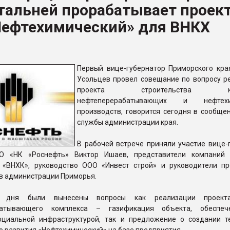
тальней прорабатывает проек
ва ПЭТ
Нефтехимический» для ВНКХ
ФОРУМ
Первый вице-губернатор Приморского кра
Усольцев провел совещание по вопросу р
проекта строительства ком
нефтеперерабатывающих и нефтехи
производств, говорится сегодня в сообщен
службы администрации края.
В рабочей встрече приняли участие вице-
О «НК «Роснефть» Виктор Ишаев, представители компаний
 «ВНХК», руководство ООО «Инвест строй» и руководители п
в администрации Приморья.
у дня были вынесены вопросы как реализации проект
батывающего комплекса – газификация объекта, обеспеч
оциальной инфраструктурой, так и предложение о создании т