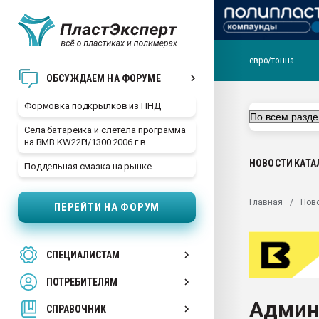
евро/тонна
Продажа готового бизн
ОБСУЖДАЕМ НА ФОРУМЕ
производство SPC лам
цикла
Формовка подкрылков из ПНД
29.07.2026 ФРП помог 
Села батарейка и слетела программа
заводу пластмасс" зах
на BMB KW22PI/1300 2006 г.в.
ППЭ
НОВОСТИ
КАТА
Поддельная смазка на рынке
Помощь в подборе мат
Вакуум-формовочные 
Главная
Нов
ПЕРЕЙТИ НА ФОРУМ
ближайшее подмосковье
Подмосковье, Москва
28.07.2026 Автоматиза
СПЕЦИАЛИСТАМ
первый план в перераб
пластмасс
ПОТРЕБИТЕЛЯМ
28.07.2026 "Техноникол
Админ
ситуацией на строител
СПРАВОЧНИК