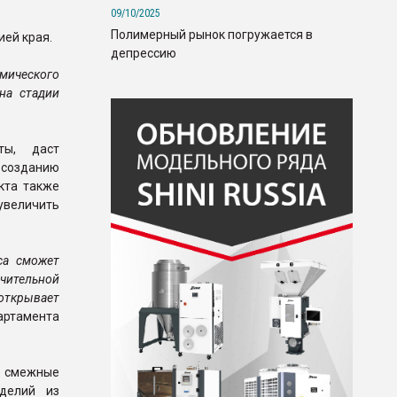
09/10/2025
Полимерный рынок погружается в
ей края.
депрессию
омического
на стадии
ты, даст
созданию
кта также
 увеличить
са сможет
ачительной
 открывает
партамента
я смежные
зделий из