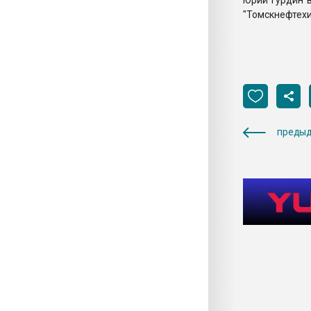
Юрий Гурдин 
"Томскнефтехи
предыд