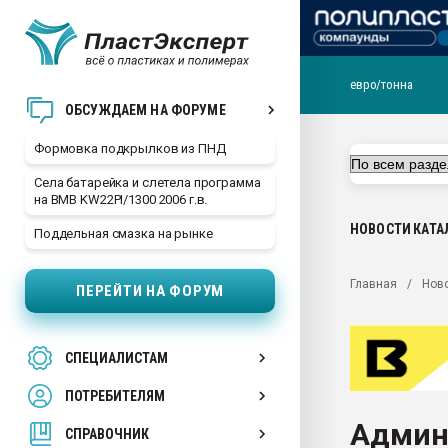
евро/тонна
Продажа готового бизн
ОБСУЖДАЕМ НА ФОРУМЕ
производство SPC лам
цикла
Формовка подкрылков из ПНД
29.07.2026 ФРП помог 
Села батарейка и слетела программа
заводу пластмасс" зах
на BMB KW22PI/1300 2006 г.в.
ППЭ
НОВОСТИ
КАТА
Поддельная смазка на рынке
Помощь в подборе мат
Вакуум-формовочные 
Главная
Нов
ПЕРЕЙТИ НА ФОРУМ
ближайшее подмосковье
Подмосковье, Москва
28.07.2026 Автоматиза
СПЕЦИАЛИСТАМ
первый план в перераб
пластмасс
ПОТРЕБИТЕЛЯМ
28.07.2026 "Техноникол
Админ
ситуацией на строител
СПРАВОЧНИК