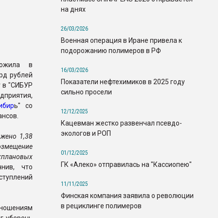
на днях
26/03/2026
Военная операция в Иране привела к
подорожанию полимеров в РФ
ложила в
16/03/2026
рд рублей
Показатели нефтехимиков в 2025 году
 в "СИБУР
сильно просели
дприятия,
ибир
ь" со
12/12/2025
ансов.
Кацевман жестко развенчал псевдо-
экологов и РОП
жено 1,38
возмещение
01/12/2025
хплановых
ГК «Алеко» отправилась на "Кассиопею"
нив, что
ступлений
11/11/2025
Финская компания заявила о революции
в рециклинге полимеров
тношениям