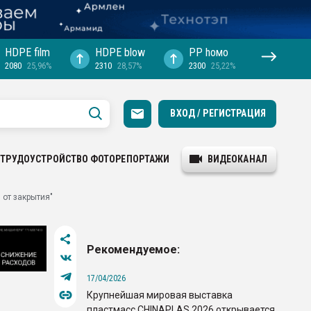
HDPE film
HDPE blow
PP hомо
2080
25,96%
2310
28,57%
2300
25,22%
ВХОД / РЕГИСТРАЦИЯ
ТРУДОУСТРОЙСТВО
ФОТОРЕПОРТАЖИ
ВИДЕОКАНАЛ
от закрытия"
Рекомендуемое:
17/04/2026
Крупнейшая мировая выставка
пластмасс CHINAPLAS 2026 открывается