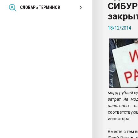
СИБУРу
Всё, что касается выду
СЛОВАРЬ ТЕРМИНОВ
бутылок
закры
18/12/2014
ПЕРЕЙТИ НА 
млрд рублей с
затрат на мо
налоговых по
соответствую
инвестора.
Вместе с тем 