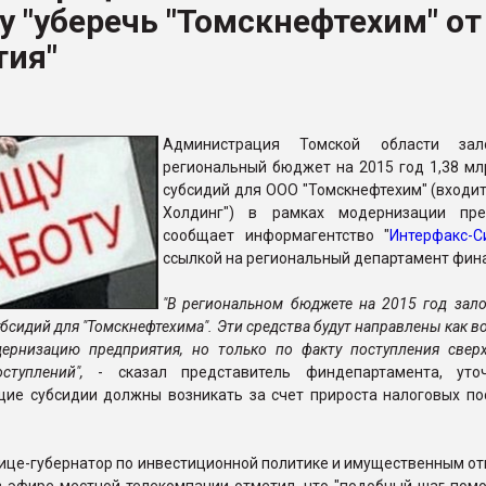
 "уберечь "Томскнефтехим" от
ва ПЭТ
тия"
ФОРУМ
Администрация Томской области за
региональный бюджет на 2015 год 1,38 мл
субсидий для ООО "Томскнефтехим" (входит
Холдинг") в рамках модернизации пре
сообщает информагентство "
Интерфакс-С
ссылкой на региональный департамент фин
"В региональном бюджете на 2015 год зало
убсидий для "Томскнефтехима". Эти средства будут направлены как 
дернизацию предприятия, но только по факту поступления свер
ступлений",
- сказал представитель финдепартамента, уточ
щие субсидии должны возникать за счет прироста налоговых по
вице-губернатор по инвестиционной политике и имущественным о