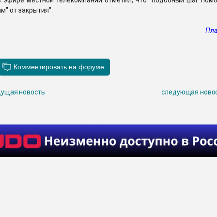
в эфире местной телекомпании отметил, что "подобный шаг помо
м" от закрытия".
Пла
ущая новость
следующая ново