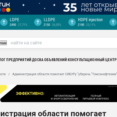
LDPE
LLDPE
HDPE injection
2490
27,71%
2150
26,05%
2190
25,11%
еса -
ината полного
"Ижевскому
ватить рынок
ЛОГ ПРЕДПРИЯТИЙ
ДОСКА ОБЪЯВЛЕНИЙ
КОНСУЛЬТАЦИОННЫЙ ЦЕНТР
ериала
машины:
ости
Администрация области помогает СИБУРу "уберечь "Томскнефтехим" 
, с.-в.
ция выходит на
отке
ь" довольна
истрация области помогает
ьном рынке