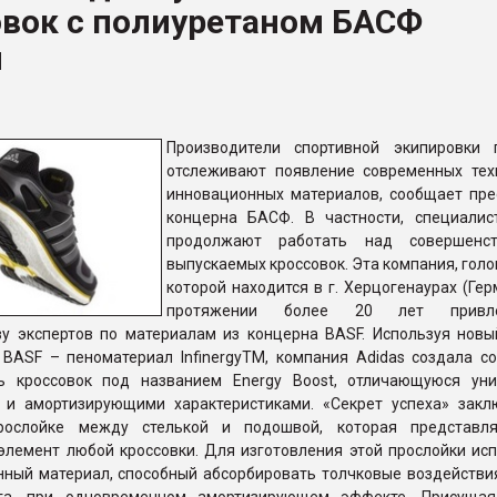
овок с полиуретаном БАСФ
ва ПЭТ
и
ФОРУМ
Производители спортивной экипировки 
отслеживают появление современных тех
инновационных материалов, сообщает пре
концерна БАСФ. В частности, специалис
продолжают работать над совершенст
выпускаемых кроссовок. Эта компания, гол
которой находится в г. Херцогенаурах (Гер
протяжении более 20 лет привл
ву экспертов по материалам из концерна BASF. Используя новы
 BASF – пеноматериал InfinergyTM, компания Adidas создала с
ь кроссовок под названием Energy Boost, отличающуюся ун
и амортизирующими характеристиками. «Секрет успеха» закл
рослойке между стелькой и подошвой, которая представля
элемент любой кроссовки. Для изготовления этой прослойки исп
нный материал, способный абсорбировать толчковые воздействия