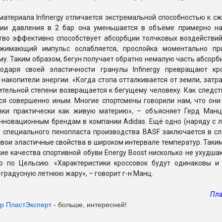
материала Infinergy отличается экстремальной способностью к сж
ии давления в 2 бар она уменьшается в объёме примерно на
тво эффективно способствует абсорбции толчковых воздействий 
сжимающий импульс ослабляется, прослойка моментально пр
у. Таким образом, бегун получает обратно немалую часть абсор
годаря своей эластичности гранулы Infinergy превращают кр
накопители энергии. «Когда стопа отталкивается от земли, зат
ительной степени возвращается к бегущему человеку. Как следст
тся совершенно иным. Многие спортсмены говорили нам, что он
вки практически как живую материю», – объясняет Герд Манц
нновационным брендам в компании Adidas. Ещё одно (наряду с л
 специального пенопласта производства BASF заключается в с
свои эластичные свойства в широком интервале температур. Таки
ие качества спортивной обуви Energy Boost нисколько не ухудш
о по Цельсию. «Характеристики кроссовок будут одинаковы и
0-градусную летнюю жару», – говорит г-н Манц.
Пла
ер ПластЭксперт
- больше, интересней!