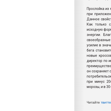
Прослойка из 
при приложен
Данное свойс
Как только 
исходную форм
энергии. Бла
своеобразные 
усилие в знач
бега станови
новые кроссо
директор по и
преимущество
он сохраняет 
потребительск
при минус 20
морозы, и в 3
Читайте
твитт