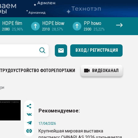
HDPE film
HDPE blow
PP hомо
2080
25,96%
2310
28,57%
2300
25,22%
ВХОД / РЕГИСТРАЦИЯ
ТРУДОУСТРОЙСТВО
ФОТОРЕПОРТАЖИ
ВИДЕОКАНАЛ
три
Рекомендуемое:
17/04/2026
Крупнейшая мировая выставка
пластмасс CHINAPLAS 2026 открывается