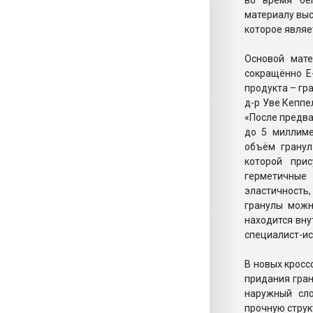
во время бе
материалу выс
которое являе
Основой мате
сокращённо E
продукта – гр
д-р Уве Кеппе
«После предв
до 5 миллиме
объём гранул
которой при
герметичные
эластичность
гранулы можн
находится вну
специалист-ис
В новых кросс
придания гра
наружный сло
прочную струк