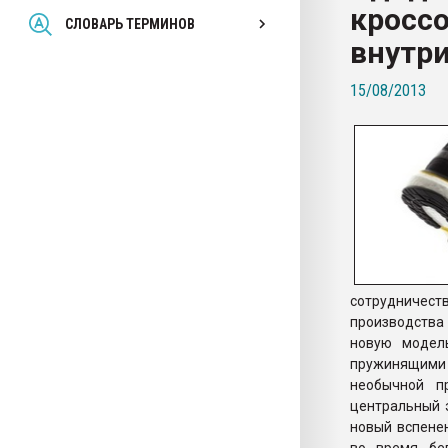
кросс
Всё, что касается выду
СЛОВАРЬ ТЕРМИНОВ
бутылок
внутр
15/08/2013
ПЕРЕЙТИ НА 
сотрудничест
производства
новую модел
пружинящими 
необычной п
центральный 
новый вспене