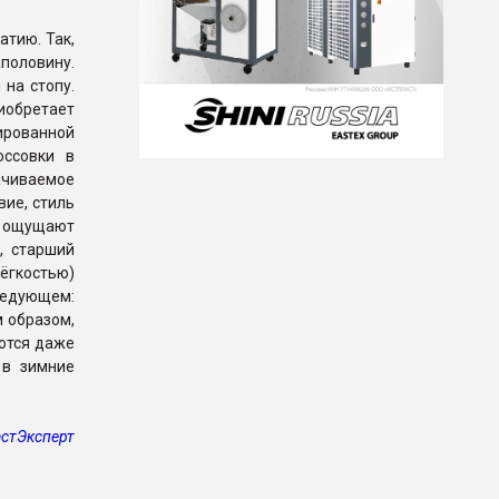
атию. Так,
половину.
на стопу.
иобретает
бированной
оссовки в
рачиваемое
вие, стиль
и ощущают
, старший
ёгкостью)
ледующем:
м образом,
аются даже
 в зимние
стЭксперт