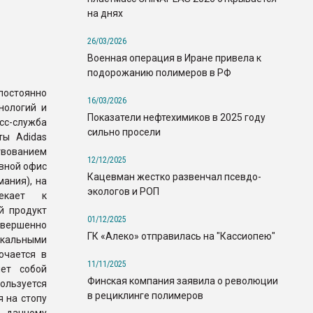
на днях
26/03/2026
Военная операция в Иране привела к
подорожанию полимеров в РФ
постоянно
16/03/2026
нологий и
Показатели нефтехимиков в 2025 году
сс-служба
сильно просели
ты Adidas
вованием
12/12/2025
овной офис
Кацевман жестко развенчал псевдо-
мания), на
экологов и РОП
екает к
й продукт
01/12/2025
овершенно
ГК «Алеко» отправилась на "Кассиопею"
икальными
ючается в
11/11/2025
ет собой
Финская компания заявила о революции
ользуется
в рециклинге полимеров
 на стопу