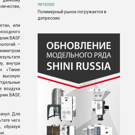
 данному
09/10/2025
оличестве,
Полимерный рынок погружается в
депрессию
етан, или
исходного
удник BASF
нологий. –
диаметром
езультате
у, внутри
и. «Такие
 высокую
Отдельные
е воздуха
дник BASF,
ранул. Для
тате чего
, образуя
ки.