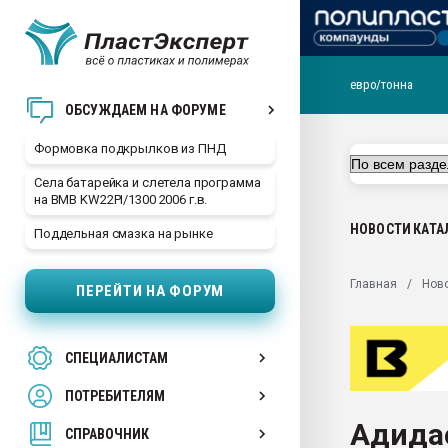
евро/тонна
Продажа готового бизн
ОБСУЖДАЕМ НА ФОРУМЕ
производство SPC лам
цикла
Формовка подкрылков из ПНД
29.07.2026 ФРП помог 
Села батарейка и слетела программа
заводу пластмасс" зах
на BMB KW22PI/1300 2006 г.в.
ППЭ
НОВОСТИ
КАТА
Поддельная смазка на рынке
Помощь в подборе мат
Вакуум-формовочные 
Главная
Нов
ПЕРЕЙТИ НА ФОРУМ
ближайшее подмосковье
Подмосковье, Москва
28.07.2026 Автоматиза
СПЕЦИАЛИСТАМ
первый план в перераб
пластмасс
ПОТРЕБИТЕЛЯМ
28.07.2026 "Техноникол
Адида
ситуацией на строител
СПРАВОЧНИК