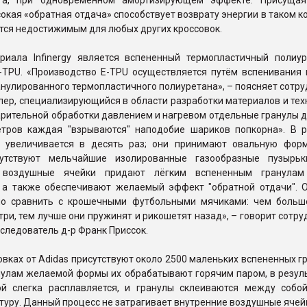
га, при одновременном амортизирующем эффекте. Присущая
окая «обратная отдача» способствует возврату энергии в таком к
тся недостижимым для любых других кроссовок.
риала Infinergy является вспененный термопластичный полиур
-TPU. «Производство E-TPU осуществляется путём вспенивания 
анулированного термопластичного полиуретана», – поясняет сотр
лер, специализирующийся в области разработки материалов и тех
арительной обработки давлением и нагревом отдельные гранулы 
тров каждая "взрываются" наподобие шариков попкорна». В р
 увеличивается в десять раз; они принимают овальную форм
сутствуют мельчайшие изолированные газообразные пузырьк
 воздушные ячейки придают лёгким вспененным гранулам
, а также обеспечивают желаемый эффект "обратной отдачи". 
о сравнить с крошечными футбольными мячиками: чем больш
три, тем лучше они пружинят и рикошетят назад», – говорит сотру
следователь д-р Франк Приссок.
овках от Adidas присутствуют около 2500 маленьких вспененных г
нулам желаемой формы их обрабатывают горячим паром, в резуль
й слегка расплавляется, и гранулы склеиваются между собой
туру. Данный процесс не затрагивает внутренние воздушные ячей