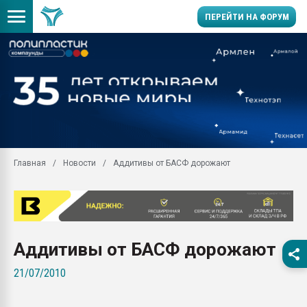
ПЕРЕЙТИ НА ФОРУМ
Помощь в подборе мат
Вакуум-формовочные 
ближайшее подмосковье
Подмосковье, Москва
28.07.2026 Автоматиза
первый план в перераб
Главная
Новости
Аддитивы от БАСФ дорожают
пластмасс
28.07.2026 "Техноникол
ситуацией на строител
Всё, что касается выду
бутылок
Аддитивы от БАСФ дорожают
Материал поверхности 
21/07/2010
вакуумного формовани
Продам отходы Компо
поликарбоната и АБС-п