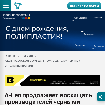
ПЕРЕЙТИ НА ФОРУМ
Продажа готового бизн
производство SPC лам
цикла
29.07.2026 ФРП помог 
заводу пластмасс" зах
ППЭ
Главная
Новости
Помощь в подборе мат
A-Len продолжает восхищать производителей черными
Вакуум-формовочные 
суперконцентратами
ближайшее подмосковье
Подмосковье, Москва
28.07.2026 Автоматиза
первый план в перераб
пластмасс
A-Len продолжает восхищать
28.07.2026 "Техноникол
производителей черными
ситуацией на строител