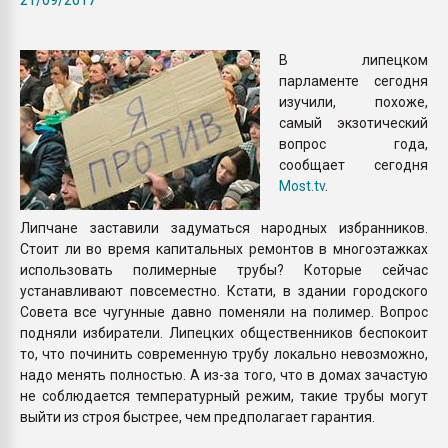
Всё, что касается выду
бутылок
В липецком
парламенте сегодня
ПЕРЕЙТИ НА 
изучили, похоже,
самый экзотический
вопрос года,
сообщает сегодня
Most.tv
.
Липчане заставили задуматься народных избранников.
Стоит ли во время капитальных ремонтов в многоэтажках
использовать полимерные трубы? Которые сейчас
устанавливают повсеместно. Кстати, в здании городского
Совета все чугунные давно поменяли на полимер. Вопрос
подняли избиратели. Липецких общественников беспокоит
то, что починить современную трубу локально невозможно,
надо менять полностью. А из-за того, что в домах зачастую
не соблюдается температурный режим, такие трубы могут
выйти из строя быстрее, чем предполагает гарантия.