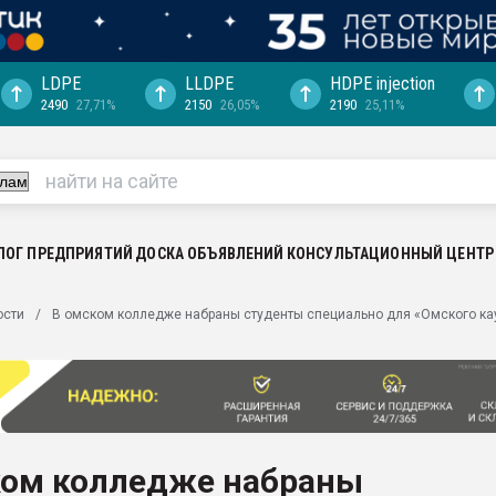
LDPE
LLDPE
HDPE injection
2490
27,71%
2150
26,05%
2190
25,11%
еса -
ината полного
"Ижевскому
ватить рынок
ЛОГ ПРЕДПРИЯТИЙ
ДОСКА ОБЪЯВЛЕНИЙ
КОНСУЛЬТАЦИОННЫЙ ЦЕНТР
ериала
машины:
ости
В омском колледже набраны студенты специально для «Омского ка
, с.-в.
ция выходит на
отке
ь" довольна
ком колледже набраны
ьном рынке