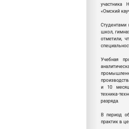
участника 
«Омский кауч
Студентами 
школ, гимна
отметили, ч
специальнос
Учебная п
аналитичес
промышленн
производств
и 10 месяц
техника-тех
разряда.
В период о
практик в це