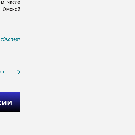
ом числе
 Омской
тЭксперт
сть