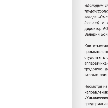
«Молодым сп
трудоустрой
заводе «Омс
(заочно) и 
директор АО
Валерий Бой
Как отмети
промышленн
студенты к 
аппаратчика
трудовую де
вторых, пов
Несмотря на
направлени
«Химическая
предприятия