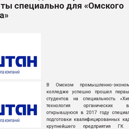
нты специально для «Омского
ва ПЭТ
а»
ФОРУМ
В Омском промышленно-эконом
колледже успешно прошел первы
студентов на специальность «Хи
технология органических ве
открывшуюся в 2017 году специа
подготовки квалифицированных ка
крупнейшего предприятия ГК «