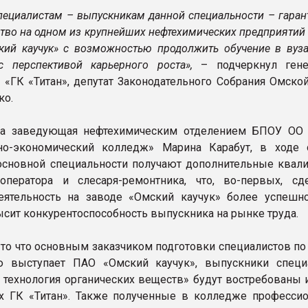
ециалистам – выпускникам данной специальности – гаран
ство на одном из крупнейших нефтехимических предприятий
кий каучук» с возможностью продолжить обучение в вуза
с перспективой карьерного роста»,
– подчеркнул ген
 «ГК «Титан», депутат Законодательного Собрания Омской
ко.
ла заведующая нефтехимическим отделением БПОУ ОО
о-экономический колледж» Марина Карабут, в ходе 
основной специальности получают дополнительные квал
-оператора и слесаря-ремонтника, что, во-первых, сд
ятельность на заводе «Омский каучук» более успешно
ысит конкурентоспособность выпускника на рынке труда.
 то что основным заказчиком подготовки специалистов по
ю выступает ПАО «Омский каучук», выпускники специ
 технология органических веществ» будут востребованы и
х ГК «Титан». Также полученные в колледже професси