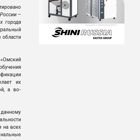
тировано
 России –
х города
еральный
 области
 «Омский
обучения
ификации
елает их
й, а во-
 данному
альности
 на всех
ональные