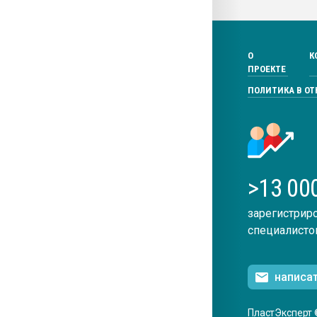
О
К
ПРОЕКТЕ
ПОЛИТИКА В О
>13 00
зарегистрир
специалисто
написа
ПластЭксперт 