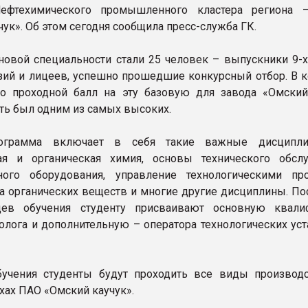
Нефтехимического промышленного кластера региона 
ук». Об этом сегодня сообщила пресс-служба ГК.
новой специальности стали 25 человек – выпускники 9-х
зий и лицеев, успешно прошедшие конкурсный отбор. В 
то проходной балл на эту базовую для завода «Омский
ть был одним из самых высоких.
рограмма включает в себя такие важные дисципли
кая и органическая химия, основы технического обсл
ого оборудования, управление технологическими пр
а органических веществ и многие другие дисциплины. Пос
ев обучения студенту присваивают основную квали
нолога и дополнительную – оператора технологических ус
бучения студенты будут проходить все виды производ
хах ПАО «Омский каучук».