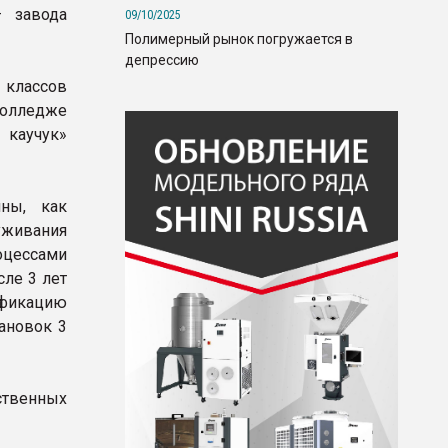
– завода
09/10/2025
Полимерный рынок погружается в
депрессию
 классов
колледже
 каучук»
ны, как
уживания
оцессами
ле 3 лет
фикацию
тановок 3
ственных