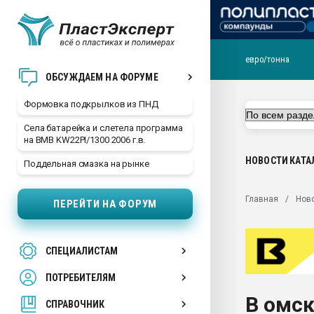
евро/тонна
Продажа готового бизн
ОБСУЖДАЕМ НА ФОРУМЕ
производство SPC лам
цикла
Формовка подкрылков из ПНД
29.07.2026 ФРП помог 
Села батарейка и слетела программа
заводу пластмасс" зах
на BMB KW22PI/1300 2006 г.в.
ППЭ
НОВОСТИ
КАТА
Поддельная смазка на рынке
Помощь в подборе мат
Вакуум-формовочные 
Главная
Нов
ПЕРЕЙТИ НА ФОРУМ
ближайшее подмосковье
Подмосковье, Москва
28.07.2026 Автоматиза
СПЕЦИАЛИСТАМ
первый план в перераб
пластмасс
ПОТРЕБИТЕЛЯМ
28.07.2026 "Техноникол
В омс
ситуацией на строител
СПРАВОЧНИК