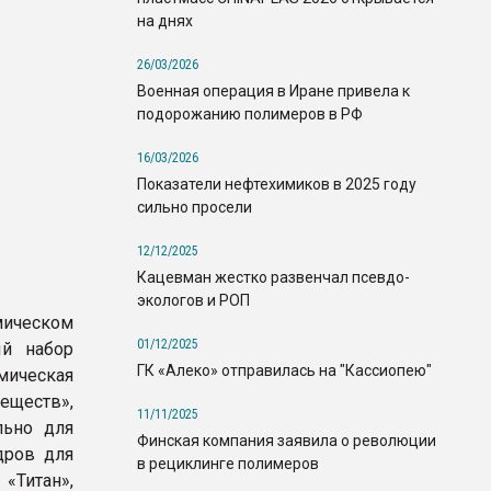
на днях
26/03/2026
Военная операция в Иране привела к
подорожанию полимеров в РФ
16/03/2026
Показатели нефтехимиков в 2025 году
сильно просели
12/12/2025
Кацевман жестко развенчал псевдо-
экологов и РОП
ическом
01/12/2025
й набор
ГК «Алеко» отправилась на "Кассиопею"
мическая
ществ»,
11/11/2025
льно для
Финская компания заявила о революции
дров для
в рециклинге полимеров
Титан»,