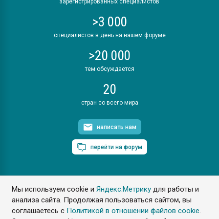
зарегистрированных специалистов
>3 000
специалистов в день на нашем форуме
>20 000
тем обсуждается
20
стран со всего мира
написать нам
перейти на форум
Мы используем cookie и
Яндекс.Метрику
для работы и
ПластЭксперт © 2006. Все права защищены
анализа сайта. Продолжая пользоваться сайтом, вы
Разрешается копирование материалов сайта с обязательной
ссылкой на www.e-plastic.ru
соглашаетесь с
Политикой в отношении файлов cookie
.