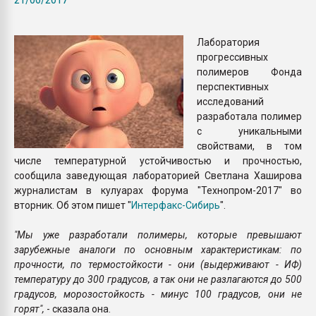
Всё, что касается выду
бутылок
Лаборатория
прогрессивных
ПЕРЕЙТИ НА 
полимеров Фонда
перспективных
исследований
разработала полимер
с уникальными
свойствами, в том
числе температурной устойчивостью и прочностью,
сообщила заведующая лабораторией Светлана Хаширова
журналистам в кулуарах форума "Технопром-2017" во
вторник. Об этом пишет "
Интерфакс-Сибирь
".
"Мы уже разработали полимеры, которые превышают
зарубежные аналоги по основным характеристикам: по
прочности, по термостойкости - они (выдерживают - ИФ)
температуру до 300 градусов, а так они не разлагаются до 500
градусов, морозостойкость - минус 100 градусов, они не
горят",
- сказала она.