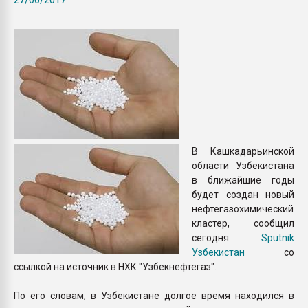
Всё, что касается выду
бутылок
ПЕРЕЙТИ НА 
В Кашкадарьинской
области Узбекистана
в ближайшие годы
будет создан новый
нефтегазохимический
кластер, сообщил
сегодня
Sputnik
Узбекистан
со
ссылкой на источник в НХК "Узбекнефтегаз".
По его словам, в Узбекистане долгое время находился в