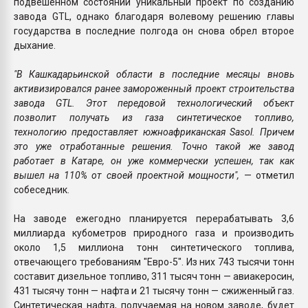
подвешенном состоянии уникальный проект по созданию
завода GTL, однако благодаря волевому решению главы
государства в последние полгода он снова обрел второе
дыхание.
"В Кашкадарьинской области в последние месяцы вновь
активизировался ранее замороженный проект строительства
завода GTL. Этот передовой технологический объект
позволит получать из газа синтетическое топливо,
технологию предоставляет южноафриканская Sasol. Причем
это уже отработанные решения. Точно такой же завод
работает в Катаре, он уже коммерчески успешен, так как
вышел на 110% от своей проектной мощности",
— отметил
собеседник.
На заводе ежегодно планируется перерабатывать 3,6
миллиарда кубометров природного газа и производить
около 1,5 миллиона тонн синтетического топлива,
отвечающего требованиям "Евро-5". Из них 743 тысячи тонн
составит дизельное топливо, 311 тысяч тонн — авиакеросин,
431 тысячу тонн — нафта и 21 тысячу тонн — сжиженный газ.
Синтетическая нафта, получаемая на новом заводе, будет