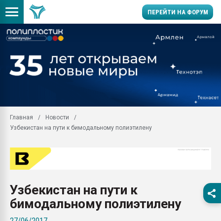
ПЕРЕЙТИ НА ФОРУМ
Продажа готового бизн
производство SPC лам
цикла
29.07.2026 ФРП помог 
заводу пластмасс" зах
ППЭ
Главная
Новости
Помощь в подборе мат
Узбекистан на пути к бимодальному полиэтилену
Вакуум-формовочные 
ближайшее подмосковье
Подмосковье, Москва
28.07.2026 Автоматиза
первый план в перераб
Узбекистан на пути к
пластмасс
бимодальному полиэтилену
28.07.2026 "Техноникол
ситуацией на строител
27/06/2017