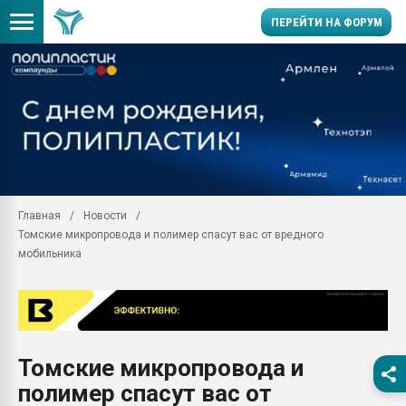
ПЕРЕЙТИ НА ФОРУМ
Продажа готового бизн
производство SPC лам
цикла
29.07.2026 ФРП помог 
заводу пластмасс" зах
ППЭ
Главная
Новости
Помощь в подборе мат
Томские микропровода и полимер спасут вас от вредного
Вакуум-формовочные 
мобильника
ближайшее подмосковье
Подмосковье, Москва
28.07.2026 Автоматиза
первый план в перераб
пластмасс
Томские микропровода и
28.07.2026 "Техноникол
полимер спасут вас от
ситуацией на строител