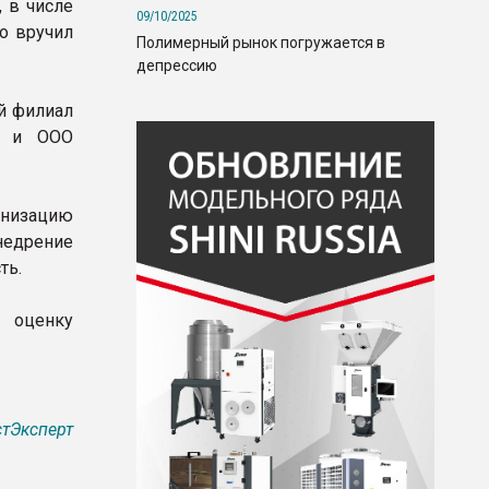
, в числе
09/10/2025
о вручил
Полимерный рынок погружается в
депрессию
й филиал
» и ООО
рнизацию
недрение
ть.
 оценку
тЭксперт