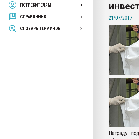
инвес
ПОТРЕБИТЕЛЯМ
Armaloy PC/ABS-1IM че
СПРАВОЧНИК
21/07/2017
ПЕРЕЙТИ НА 
СЛОВАРЬ ТЕРМИНОВ
Награду, п