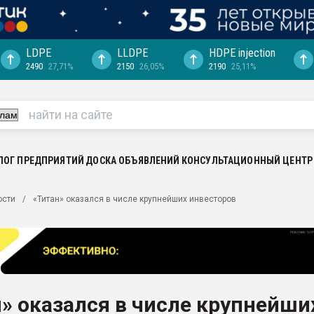
LDPE
LLDPE
HDPE injection
2490
27,71%
2150
26,05%
2190
25,11%
ериала
машины:
, с.-в.
ция выходит на
отке
ЛОГ ПРЕДПРИЯТИЙ
ДОСКА ОБЪЯВЛЕНИЙ
КОНСУЛЬТАЦИОННЫЙ ЦЕНТР
ь" довольна
ости
«Титан» оказался в числе крупнейших инвесторов
ьном рынке
ва ПЭТ
пуансона для
я
» оказался в числе крупнейши
зиция
ластика