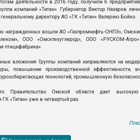
итогам деятельности в 2016 году, получили 6 предприятий
руппа компаний «Титан». Губернатор Виктор Назаров личн
я генеральному директору АО «ГК «Титан» Валерию Бойко.
ло награжденных вошли АО «Газпромнефть-ОНПЗ», Омски
леком», ООО «Омсктехуглерод», ООО «РУСКОМ-Агро
я птицефабрика».
нные вложения Группы компаний направляются на моде
туры, повышение производственной эффективности, в
есурсосберегающих технологий, промышленную безопаснос
что Правительство Омской области дает высокую
 ГК «Титан» уже в четвертый раз.
Плас