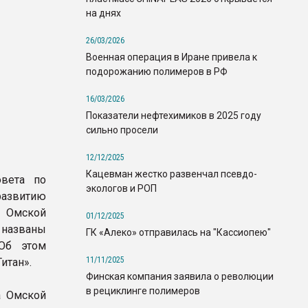
на днях
26/03/2026
Военная операция в Иране привела к
подорожанию полимеров в РФ
16/03/2026
Показатели нефтехимиков в 2025 году
сильно просели
12/12/2025
Кацевман жестко развенчал псевдо-
овета по
экологов и РОП
развитию
 Омской
01/12/2025
 названы
ГК «Алеко» отправилась на "Кассиопею"
 Об этом
11/11/2025
итан».
Финская компания заявила о революции
в рециклинге полимеров
а Омской