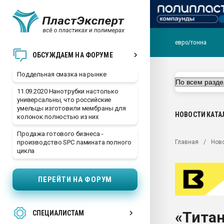
евро/тонна
Помощь в подборе мат
ОБСУЖДАЕМ НА ФОРУМЕ
Вакуум-формовочные 
Поддельная смазка на рынке
ближайшее подмосковье
Подмосковье, Москва
11.09.2020 Нанотрубки настолько
универсальны, что российские
28.07.2026 Автоматиза
умельцы изготовили мембраны для
первый план в перераб
НОВОСТИ
КАТА
колонок полностью из них
пластмасс
Продажа готового бизнеса -
28.07.2026 "Техноникол
Главная
Нов
производство SPC ламината полного
ситуацией на строител
цикла
Всё, что касается выду
бутылок
ПЕРЕЙТИ НА ФОРУМ
Материал поверхности 
вакуумного формовани
«Титан
СПЕЦИАЛИСТАМ
Продам отходы Компо
поликарбоната и АБС-п