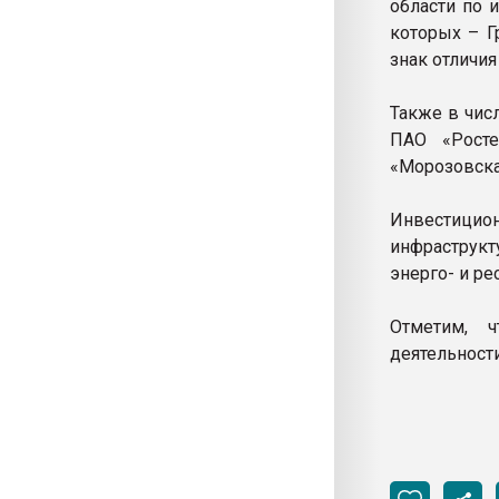
области по 
которых – Г
знак отличи
Также в чис
ПАО «Росте
«Морозовска
Инвестицио
инфраструк
энерго- и р
Отметим, 
деятельности