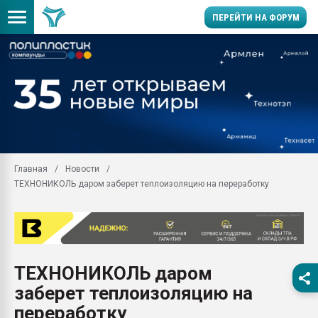
ПЕРЕЙТИ НА ФОРУМ
Продажа готового бизн
производство SPC лам
цикла
29.07.2026 ФРП помог 
заводу пластмасс" зах
ППЭ
Главная
Новости
Помощь в подборе мат
ТЕХНОНИКОЛЬ даром заберет теплоизоляцию на переработку
Вакуум-формовочные 
ближайшее подмосковье
Подмосковье, Москва
28.07.2026 Автоматиза
первый план в перераб
ТЕХНОНИКОЛЬ даром
пластмасс
заберет теплоизоляцию на
28.07.2026 "Техноникол
ситуацией на строител
переработку