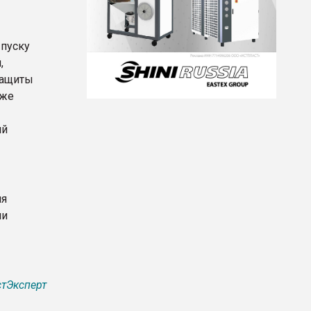
ыпуску
,
защиты
кже
ий
ля
ми
тЭксперт