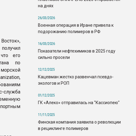
на днях
26/03/2026
Военная операция в Иране привела к
подорожанию полимеров в РФ
осток»,
16/03/2026
получил
Показатели нефтехимиков в 2025 году
 что его
сильно просели
ытана по
орской
12/12/2025
Кацевман жестко развенчал псевдо-
anization,
экологов и РОП
ованиям
с-служба
01/12/2025
ременную
ГК «Алеко» отправилась на "Кассиопею"
портным
11/11/2025
Финская компания заявила о революции
в рециклинге полимеров