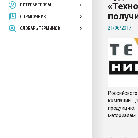
«Техн
ПОТРЕБИТЕЛЯМ
Armaloy PC/ABS-1IM че
получи
СПРАВОЧНИК
ПЕРЕЙТИ НА 
21/06/2017
СЛОВАРЬ ТЕРМИНОВ
Российского
компании. 
продукцию,
материалам.