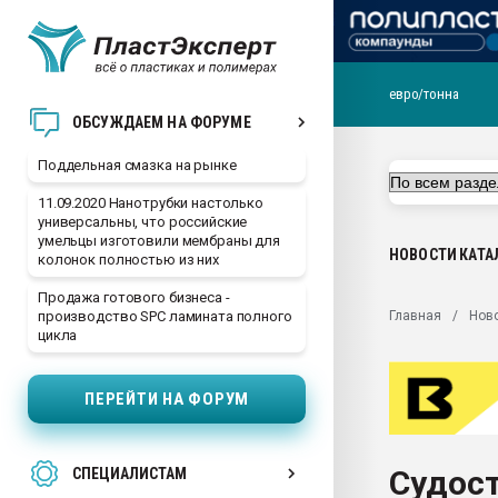
евро/тонна
Помощь в подборе мат
ОБСУЖДАЕМ НА ФОРУМЕ
Вакуум-формовочные 
Поддельная смазка на рынке
ближайшее подмосковье
Подмосковье, Москва
11.09.2020 Нанотрубки настолько
универсальны, что российские
28.07.2026 Автоматиза
умельцы изготовили мембраны для
первый план в перераб
НОВОСТИ
КАТА
колонок полностью из них
пластмасс
Продажа готового бизнеса -
28.07.2026 "Техноникол
Главная
Нов
производство SPC ламината полного
ситуацией на строител
цикла
Всё, что касается выду
бутылок
ПЕРЕЙТИ НА ФОРУМ
Материал поверхности 
вакуумного формовани
Судос
СПЕЦИАЛИСТАМ
Продам отходы Компо
поликарбоната и АБС-п