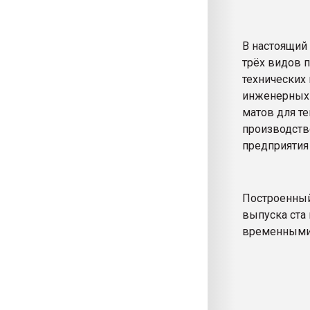
В настоящий
трёх видов 
технических
инженерных 
матов для те
производство
предприятия 
Построенный
выпуска ста
временными 