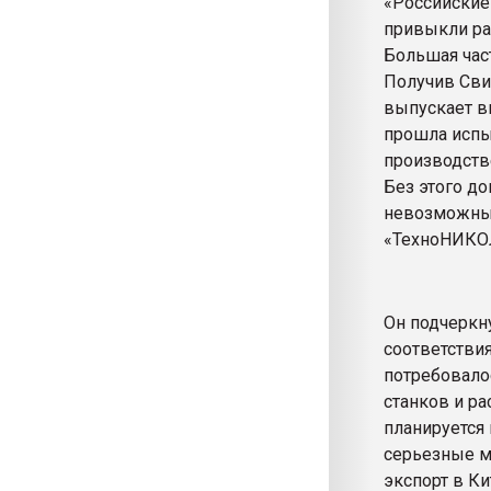
«Российские
привыкли ра
Большая час
Получив Сви
выпускает в
прошла испы
производств
Без этого д
невозможны»
«ТехноНИКОЛ
Он подчеркн
соответстви
потребовало
станков и р
планируется
серьезные м
экспорт в К