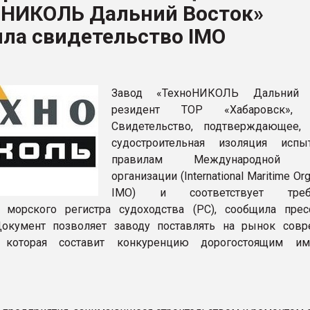
оНИКОЛЬ Дальний Восток»
рный цвет
ла свидетельство IMO
ФОРУМ
Завод «ТехноНИКОЛЬ Дальний В
резидент ТОР «Хабаровск», 
Свидетельство, подтверждающее,
судостроительная изоляция исп
правилам Международной м
организации (International Maritime Org
IMO) и соответствует треб
 морского регистра судоходства (РС), сообщила прес
Документ позволяет заводу поставлять на рынок сов
 которая составит конкуренцию дорогостоящим им