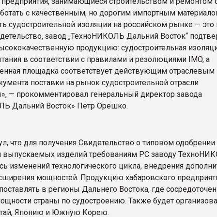
 предприятия, занимающиеся строительством и ремонтом 
ботать с качественным, но дорогим импортным материало
ть судостроительной изоляции на российском рынке — это 
детельство, завод „ТехноНИКОЛЬ Дальний Восток“ подтвер
ысококачественную продукцию: судостроительная изоляц
тания в соответствии с правилами и резолюциями IMO, а
енная площадка соответствует действующим отраслевым
окумента поставки на рынок судостроительной отрасли
, — прокомментировал генеральный директор завода
Ь Дальний Восток» Петр Орешко.
ул, что для получения Свидетельство о типовом одобрении
я выпускаемых изделий требованиям РС заводу ТехноНИ
сь изменений технологического цикла, внедрения дополн
асширения мощностей. Продукцию хабаровского предприят
 поставлять в регионы Дальнего Востока, где сосредоточе
ощности страны по судостроению. Также будет организов
итай, Японию и Южную Корею.