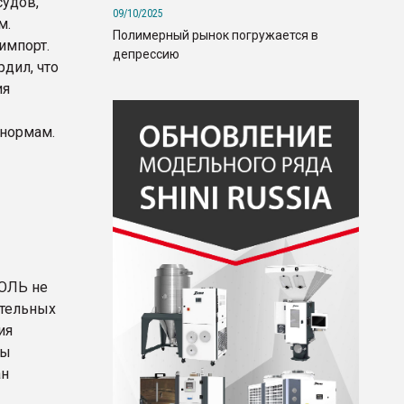
судов,
09/10/2025
м.
Полимерный рынок погружается в
импорт.
депрессию
дил, что
ия
 нормам.
КОЛЬ не
ительных
ия
ны
ан