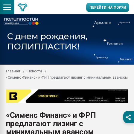
ПЕРЕЙТИ НА ФОРУМ
Продажа готового бизн
производство SPC лам
цикла
29.07.2026 ФРП помог 
заводу пластмасс" зах
ППЭ
Главная
Новости
Помощь в подборе мат
«Сименс Финанс» и ФРП предлагают лизинг с минимальным авансом
Вакуум-формовочные 
ближайшее подмосковье
Подмосковье, Москва
28.07.2026 Автоматиза
первый план в перераб
«Сименс Финанс» и ФРП
пластмасс
предлагают лизинг с
28.07.2026 "Техноникол
ситуацией на строител
минимальным авансом