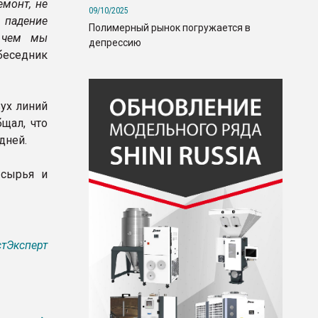
емонт, не
09/10/2025
 падение
Полимерный рынок погружается в
, чем мы
депрессию
беседник
вух линий
щал, что
дней.
 сырья и
тЭксперт