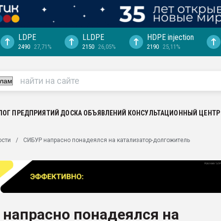
LDPE
LLDPE
HDPE injection
2490
27,71%
2150
26,05%
2190
25,11%
еса -
ината полного
"Ижевскому
ватить рынок
ЛОГ ПРЕДПРИЯТИЙ
ДОСКА ОБЪЯВЛЕНИЙ
КОНСУЛЬТАЦИОННЫЙ ЦЕНТР
ериала
машины:
ости
СИБУР напрасно понадеялся на катализатор-долгожитель
, с.-в.
ция выходит на
отке
ь" довольна
 напрасно понадеялся на
ьном рынке