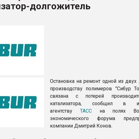
изатор-долгожитель
ва ПЭТ
ФОРУМ
Остановка на ремонт одной из двух 
производству полимеров "Сибур То
связана с потерей производите
катализатора, сообщил в и
агентству
ТАСС
на полях Вост
экономического форума предпр
компании Дмитрий Конов.