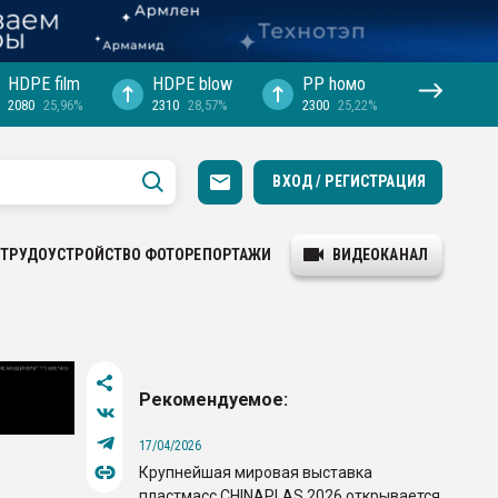
HDPE film
HDPE blow
PP hомо
2080
25,96%
2310
28,57%
2300
25,22%
ВХОД / РЕГИСТРАЦИЯ
ТРУДОУСТРОЙСТВО
ФОТОРЕПОРТАЖИ
ВИДЕОКАНАЛ
Рекомендуемое:
17/04/2026
Крупнейшая мировая выставка
пластмасс CHINAPLAS 2026 открывается