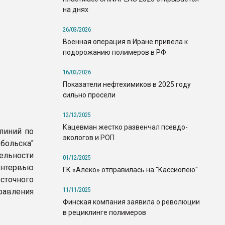
на днях
26/03/2026
Военная операция в Иране привела к
подорожанию полимеров в РФ
16/03/2026
Показатели нефтехимиков в 2025 году
сильно просели
12/12/2025
Кацевман жестко развенчал псевдо-
линий по
экологов и РОП
больска"
льности
01/12/2025
нтервью
ГК «Алеко» отправилась на "Кассиопею"
очного
11/11/2025
авления
Финская компания заявила о революции
в рециклинге полимеров