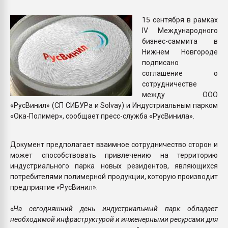
пластмасс
15 сентября в рамках
28.07.2026 "Техноникол
IV Международного
ситуацией на строител
бизнес-саммита в
Нижнем Новгороде
подписано
ПЕРЕЙТИ НА 
соглашение о
сотрудничестве
между ООО
«РусВинил» (СП СИБУРа и Solvay) и Индустриальным парком
«Ока-Полимер», сообщает пресс-служба «РусВинила».
Документ предполагает взаимное сотрудничество сторон и
может способствовать привлечению на территорию
индустриального парка новых резидентов, являющихся
потребителями полимерной продукции, которую производит
предприятие «РусВинил».
«На сегодняшний день индустриальный парк обладает
необходимой инфраструктурой и инженерными ресурсами для