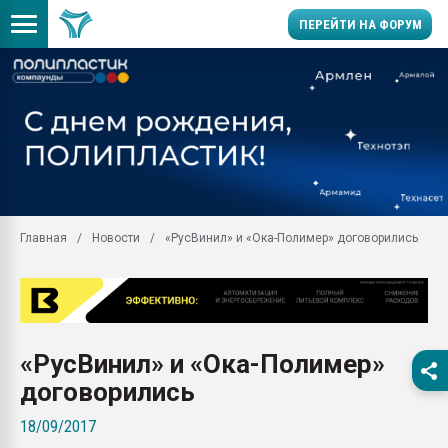
ПЕРЕЙТИ НА ФОРУМ
11.09.2020 Нанотрубки
универсальны, что рос
умельцы изготовили м
колонок полностью из 
Продажа готового бизн
производство SPC лам
цикла
Главная
Новости
«РусВинил» и «Ока-Полимер» договорились
29.07.2026 ФРП помог 
заводу пластмасс" зах
ППЭ
Помощь в подборе мат
«РусВинил» и «Ока-Полимер»
Вакуум-формовочные 
ближайшее подмосковье
договорились
Подмосковье, Москва
18/09/2017
28.07.2026 Автоматиза
первый план в перераб