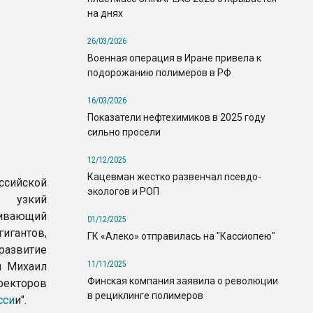
на днях
26/03/2026
Военная операция в Иране привела к
подорожанию полимеров в РФ
16/03/2026
Показатели нефтехимиков в 2025 году
сильно просели
12/12/2025
Кацевман жестко развенчал псевдо-
сийской
экологов и РОП
о узкий
ивающий
01/12/2025
игантов,
ГК «Алеко» отправилась на "Кассиопею"
звитие
11/11/2025
л Михаил
Финская компания заявила о революции
иректоров
в рециклинге полимеров
сси
и".