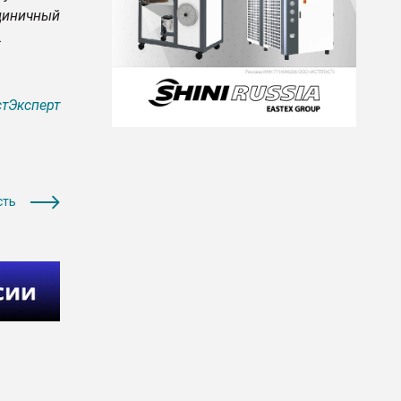
диничный
.
тЭксперт
сть