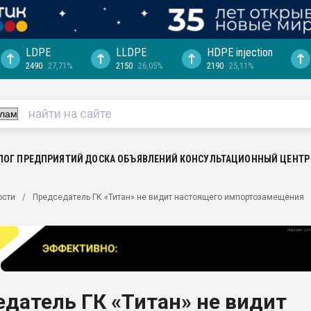
LDPE
LLDPE
HDPE injection
2490
27,71%
2150
26,05%
2190
25,11%
ериала
машины:
, с.-в.
ция выходит на
отке
ЛОГ ПРЕДПРИЯТИЙ
ДОСКА ОБЪЯВЛЕНИЙ
КОНСУЛЬТАЦИОННЫЙ ЦЕНТР
ь" довольна
ости
Председатель ГК «Титан» не видит настоящего импортозамещения
ьном рынке
ва ПЭТ
пуансона для
я
датель ГК «Титан» не видит
зиция
ластика