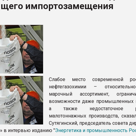
ящего импортозамещения
рный цвет
ФОРУМ
Слабое место современной рос
нефтегазохимии – относительн
марочный ассортимент, огранич
возможности даже промышленных г
а также недостаточное ра
малотоннажных производств, сказа
Сутягинский, председатель совета д
н» в интервью изданию "
Энергетика и промышленность Ро