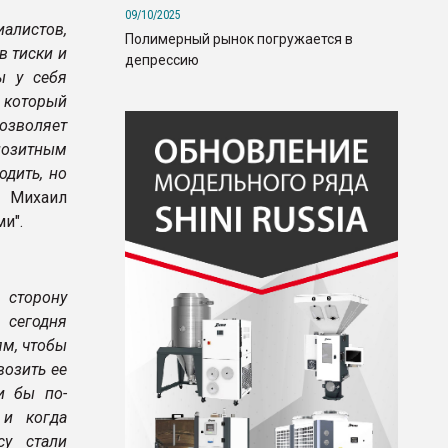
09/10/2025
алистов,
Полимерный рынок погружается в
в тиски и
депрессию
ы у себя
, который
озволяет
позитным
дить, но
 Михаил
и".
 сторону
 сегодня
ям, чтобы
возить ее
и бы по-
 и когда
су стали