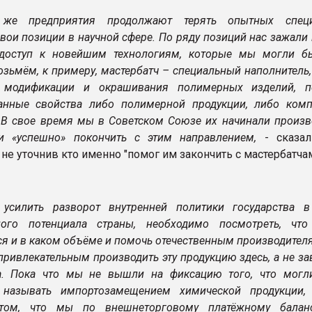
 же предприятия продолжают терять опытных специ
вои позиции в научной сфере. По ряду позиций нас зажали 
 доступ к новейшим технологиям, которые мы могли б
озьмём, к примеру, мастербатч – специальный наполнитель
 модификации и окрашивания полимерных изделий, п
анные свойства либо полимерной продукции, либо ком
 В свое время мы в Советском Союзе их начинали произво
и «успешно» покончить с этим направлением,
- сказал
 не уточнив кто именно "помог им закончить с мастербатчам
усилить разворот внутренней политики государства в
ого потенциала страны, необходимо посмотреть, что
ся и в каком объёме и помочь отечественным производител
привлекательным производить эту продукцию здесь, а не за
а. Пока что мы не вышли на фиксацию того, что могл
 называть импортозамещением химической продукции,
том, что мы по внешнеторговому платёжному балан