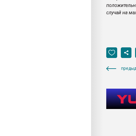
положительн
случай на м
предыд