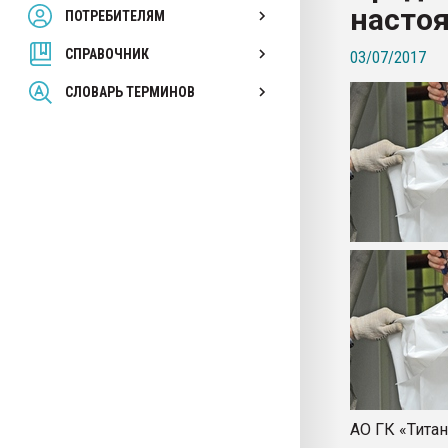
насто
ПОТРЕБИТЕЛЯМ
Armaloy PC/ABS-1IM че
СПРАВОЧНИК
03/07/2017
ПЕРЕЙТИ НА 
СЛОВАРЬ ТЕРМИНОВ
АО ГК «Тита