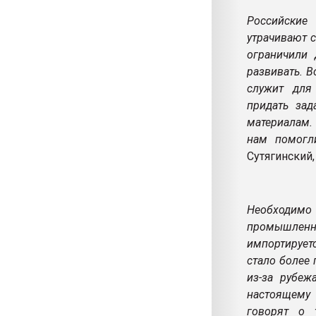
Российские
утрачивают с
ограничили
развивать. В
служит для
придать зад
материалам.
нам помогл
Сутягинский,
Необходимо 
промышленн
импортирует
стало более 
из-за рубеж
настоящему
говорят о 