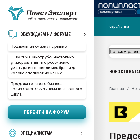
евро/тонна
Помощь в подборе мат
ОБСУЖДАЕМ НА ФОРУМЕ
Вакуум-формовочные 
Поддельная смазка на рынке
ближайшее подмосковье
Подмосковье, Москва
11.09.2020 Нанотрубки настолько
универсальны, что российские
28.07.2026 Автоматиза
умельцы изготовили мембраны для
первый план в перераб
НОВОСТИ
КАТА
колонок полностью из них
пластмасс
Продажа готового бизнеса -
28.07.2026 "Техноникол
Главная
Нов
производство SPC ламината полного
ситуацией на строител
цикла
Всё, что касается выду
бутылок
ПЕРЕЙТИ НА ФОРУМ
Материал поверхности 
вакуумного формовани
Предсе
СПЕЦИАЛИСТАМ
Продам отходы Компо
поликарбоната и АБС-п