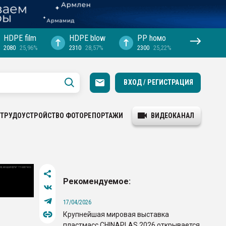
HDPE film
HDPE blow
PP hомо
2080
25,96%
2310
28,57%
2300
25,22%
ВХОД / РЕГИСТРАЦИЯ
ТРУДОУСТРОЙСТВО
ФОТОРЕПОРТАЖИ
ВИДЕОКАНАЛ
Рекомендуемое:
17/04/2026
Крупнейшая мировая выставка
пластмасс CHINAPLAS 2026 открывается