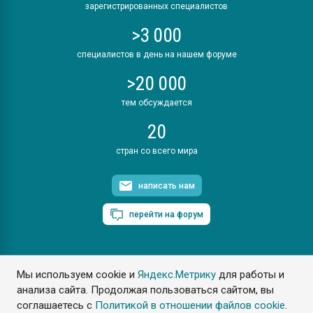
зарегистрированных специалистов
>3 000
специалистов в день на нашем форуме
>20 000
тем обсуждается
20
стран со всего мира
написать нам
перейти на форум
Мы используем cookie и
Яндекс.Метрику
для работы и
ПластЭксперт © 2006. Все права защищены
анализа сайта. Продолжая пользоваться сайтом, вы
Разрешается копирование материалов сайта с обязательной
ссылкой на www.e-plastic.ru
соглашаетесь с
Политикой в отношении файлов cookie
.