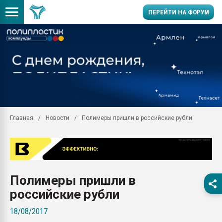
ПЕРЕЙТИ НА ФОРУМ
Продажа готового бизн
производство SPC лам
цикла
29.07.2026 ФРП помог 
заводу пластмасс" зах
ППЭ
Главная
Новости
Полимеры пришли в российские рубли
Помощь в подборе мат
Вакуум-формовочные 
ближайшее подмосковье
Подмосковье, Москва
28.07.2026 Автоматиза
Полимеры пришли в
первый план в перераб
пластмасс
российские рубли
28.07.2026 "Техноникол
18/08/2017
ситуацией на строител