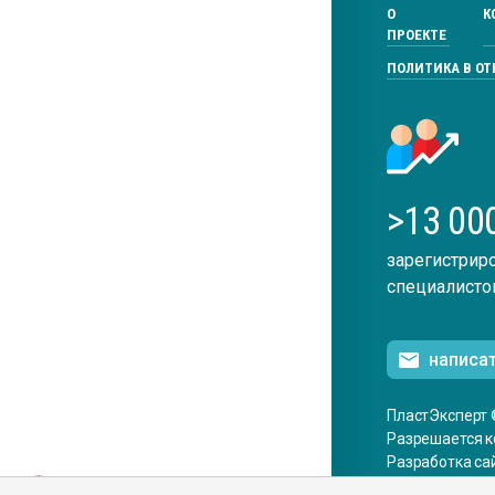
О
К
ПРОЕКТЕ
ПОЛИТИКА В О
>13 00
зарегистрир
специалисто
написа
ПластЭксперт 
Разрешается к
Разработка са
ENG