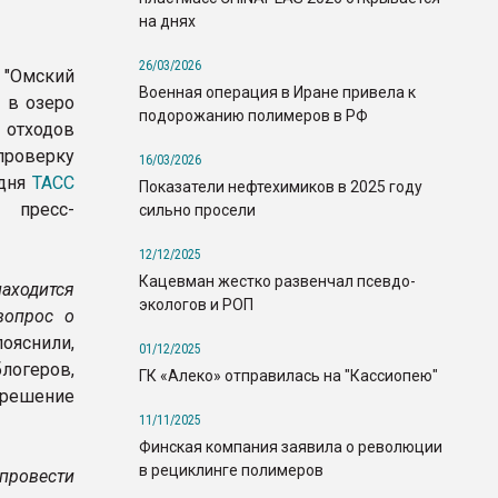
на днях
26/03/2026
 "Омский
Военная операция в Иране привела к
 в озеро
подорожанию полимеров в РФ
 отходов
проверку
16/03/2026
одня
ТАСС
Показатели нефтехимиков в 2025 году
есс-
сильно просели
12/12/2025
Кацевман жестко развенчал псевдо-
находится
экологов и РОП
вопрос о
пояснили,
01/12/2025
блогеров,
ГК «Алеко» отправилась на "Кассиопею"
азрешение
11/11/2025
Финская компания заявила о революции
в рециклинге полимеров
провести