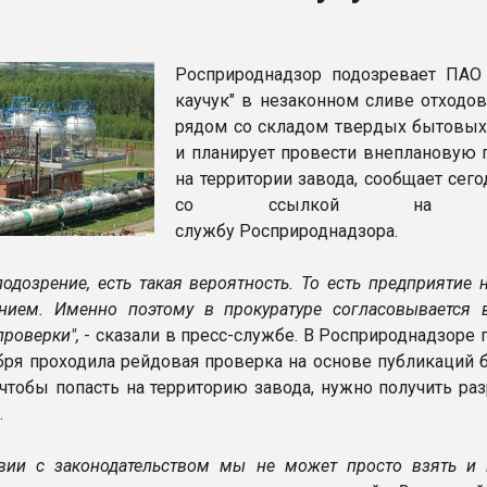
ва ПЭТ
Росприроднадзор подозревает ПАО
ФОРУМ
каучук" в незаконном сливе отходов
рядом со складом твердых бытовых
и планирует провести внеплановую 
на территории завода, сообщает сег
со ссылкой на пр
службу Росприроднадзора.
подозрение, есть такая вероятность. То есть предприятие 
нием. Именно поэтому в прокуратуре согласовывается 
проверки",
- сказали в пресс-службе. В Росприроднадзоре 
ября проходила рейдовая проверка на основе публикаций 
, чтобы попасть на территорию завода, нужно получить р
.
твии с законодательством мы не может просто взять и 