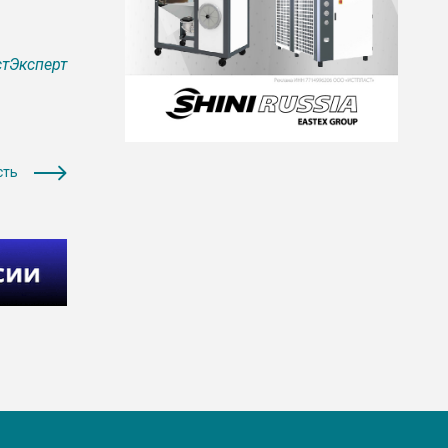
тЭксперт
сть