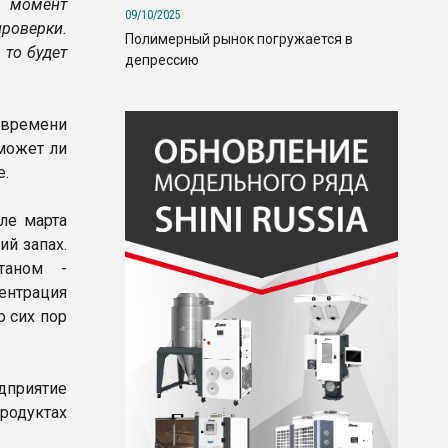
й момент
09/10/2025
роверки.
Полимерный рынок погружается в
 то будет
депрессию
 времени
 может ли
е.
ле марта
й запах.
таном -
ентрация
о сих пор
дприятие
родуктах