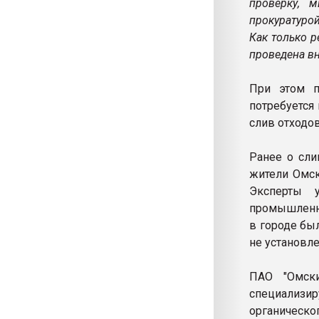
проверку, 
прокуратуро
Как только р
проведена вн
При этом п
потребуется
слив отходов
Ранее о сли
жители Омск
Эксперты у
промышленно
в городе бы
не установле
ПАО "Омски
специализи
органическо