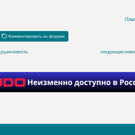
Плас
ущая новость
следующая ново