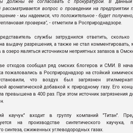
мы должны ее согласовать с прокуратурой. В данны
й рассматривается вопрос о проведении на предприятии п
ешение - мы надеемся, что положительное - будет получено,
еплановая проверка",
- отметили в Росприроднадзоре.
редставитель службы затруднился ответить, сколько
 на выдачу разрешения, а также не стал комментировать,
 в озеро являться источником неприятных запахов в Омск
ве отходов сообщал ряд омских блогеров и СМИ. В нача
а пожаловались в Росприроднадзор на стойкий химически
становили, что воздух был загрязнен этилмеркап
й ароматической добавкой к природному газу. Его конц
ла превышена в 400 раз. При этом источник загрязнения д
н.
й каучук" входит в группу компаний "Титан". Пре
руется на производстве синтетического каучука, п
го синтеза, сжиженных углеводородных газах.