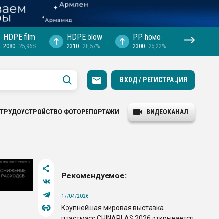
HDPE film
HDPE blow
PP hомо
2080
25,96%
2310
28,57%
2300
25,22%
ВХОД / РЕГИСТРАЦИЯ
ТРУДОУСТРОЙСТВО
ФОТОРЕПОРТАЖИ
ВИДЕОКАНАЛ
Рекомендуемое:
17/04/2026
Крупнейшая мировая выставка
пластмасс CHINAPLAS 2026 открывается