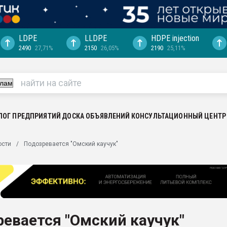
LDPE
LLDPE
HDPE injection
2490
27,71%
2150
26,05%
2190
25,11%
еса -
ината полного
"Ижевскому
ватить рынок
ЛОГ ПРЕДПРИЯТИЙ
ДОСКА ОБЪЯВЛЕНИЙ
КОНСУЛЬТАЦИОННЫЙ ЦЕНТР
ериала
машины:
ости
Подозревается "Омский каучук"
, с.-в.
ция выходит на
отке
ь" довольна
евается "Омский каучук"
ьном рынке