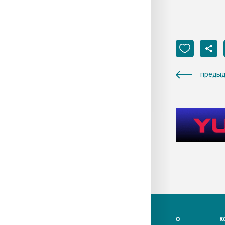
предыд
О
К