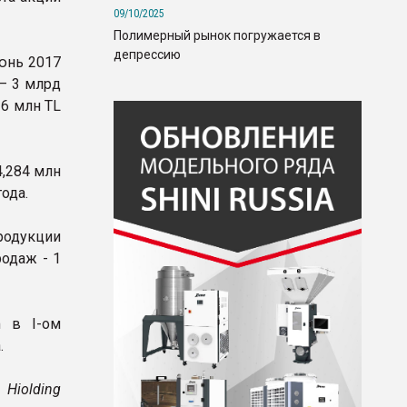
09/10/2025
Полимерный рынок погружается в
депрессию
юнь 2017
 – 3 млрд
26 млн TL
4,284 млн
ода.
родукции
родаж - 1
m в I-ом
.
Hiolding