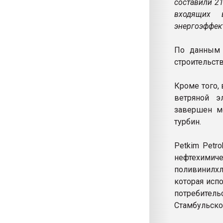
составили 2
входящих 
энергоэффект
По данным 
строительств
Кроме того,
ветряной э
завершен мо
турбин.
Petkim Petr
нефтехимиче
поливинилх
которая исп
потребител
Стамбульско