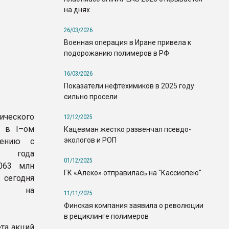
на днях
26/03/2026
Военная операция в Иране привела к
подорожанию полимеров в РФ
16/03/2026
Показатели нефтехимиков в 2025 году
сильно просели
ического
12/12/2025
a в I–ом
Кацевман жестко развенчал псевдо-
экологов и РОП
нению с
6 года
01/12/2025
,063 млн
ГК «Алеко» отправилась на "Кассиопею"
сегодня
й на
11/11/2025
Финская компания заявила о революции
в рециклинге полимеров
ета акций