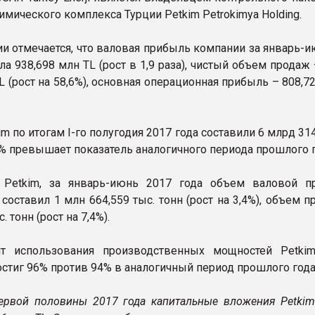
имического комплекса Турции Petkim Petrokimya Holding.
и отмечается, что валовая прибыль компании за январь-и
ла 938,698 млн TL (рост в 1,9 раза), чистый объем продаж
L (рост на 58,6%), основная операционная прибыль – 808,7
m по итогам I-го полугодия 2017 года составили 6 млрд 31
,7% превышает показатель аналогичного периода прошлого г
Petkim, за январь-июнь 2017 года объем валовой п
составил 1 млн 664,559 тыс. тонн (рост на 3,4%), объем п
. тонн (рост на 7,4%).
т использования производственных мощностей Petki
остиг 96% против 94% в аналогичный период прошлого года
первой половины 2017 года капитальные вложения Petkim 