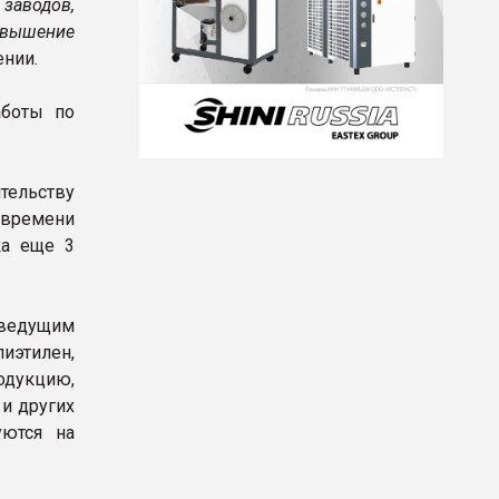
 заводов,
вышение
ении.
аботы по
ительству
времени
ка еще 3
я ведущим
иэтилен,
одукцию,
 и других
уются на