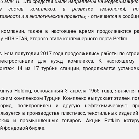
16 млн TL. Эти средства были направлены на модернизацию
в состав комплекса, в развитие технологий, по
ивности и в экологические проекты»,
- отмечается в сообщ
компании, также в настоящее время продолжаются р
у НПЗ STAR, второго этапа контейнерного порта Petlim.
 в I-ом полугодии 2017 года продолжились работы по стро
лектростанции для нужд комплекса. К настоящему 
нтаж 14 из 17 турбин станции, продолжается установ
okimya Holding, основанный 3 апреля 1965 года, являетс
ским комплексом Турции. Комплекс выпускает этилен, пол
лорид, полипропилен и другую нефтехимическую пр
ользуется в производстве пластмасс, текстильных изделий
ьских и промышленных товаров. Акции Petkim котир
й фондовой бирже.