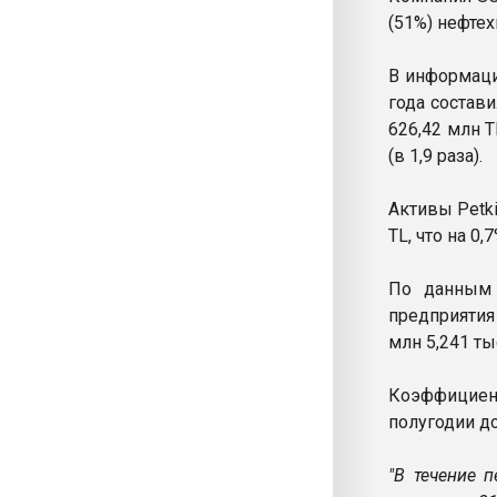
(51%) нефтех
В информаци
года состави
626,42 млн T
(в 1,9 раза).
Активы Petki
TL, что на 0
По данным 
предприятия 
млн 5,241 тыс
Коэффициен
полугодии д
"В течение 