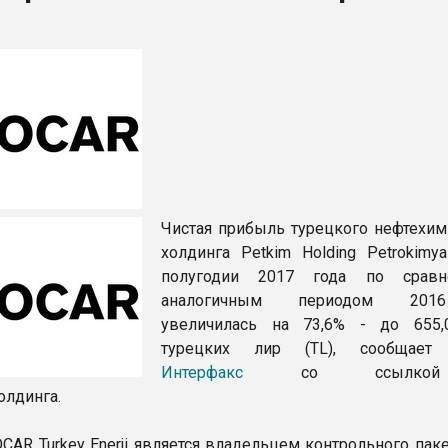
ФОРУМ
Чистая прибыль турецкого нефтехим
холдинга Petkim Holding Petrokimy
полугодии 2017 года по срав
аналогичным периодом 201
увеличилась на 73,6% - до 655
турецких лир (TL), сообщает 
Интерфакс
со ссылко
олдинга.
CAR Turkey Enerji является владельцем контрольного пак