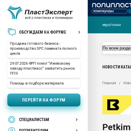
евро/тонна
28.07.2026 Автоматиза
ОБСУЖДАЕМ НА ФОРУМЕ
первый план в перераб
пластмасс
Продажа готового бизнеса -
производство SPC ламината полного
28.07.2026 "Техноникол
цикла
ситуацией на строител
29.07.2026 ФРП помог "Ижевскому
Всё, что касается выду
НОВОСТИ
КАТА
заводу пластмасс" захватить рынок
бутылок
ППЭ
Материал поверхности 
Главная
Нов
Помощь в подборе материала
вакуумного формовани
Продам отходы Компо
ПЕРЕЙТИ НА ФОРУМ
поликарбоната и АБС-п
Armaloy PC/ABS-1IM че
26.07.2022 "Сибирский т
СПЕЦИАЛИСТАМ
намного дороже
Petkim
ПОТРЕБИТЕЛЯМ
Профильная литератур