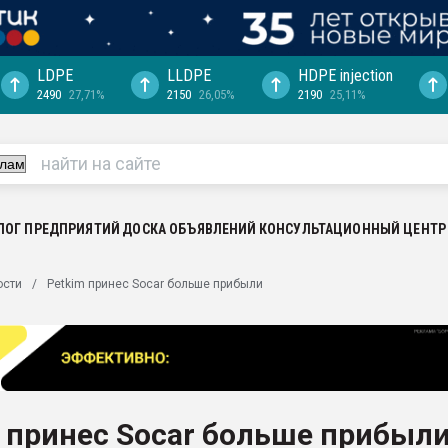
LDPE
LLDPE
HDPE injection
2490
27,71%
2150
26,05%
2190
25,11%
ция выходит на
отке
ь" довольна
ьном рынке
ва ПЭТ
ЛОГ ПРЕДПРИЯТИЙ
ДОСКА ОБЪЯВЛЕНИЙ
КОНСУЛЬТАЦИОННЫЙ ЦЕНТР
пуансона для
ости
Petkim принес Socar больше прибыли
я
зиция
ластика
рный цвет
итан" стал
 принес Socar больше прибыл
а. Продажа,