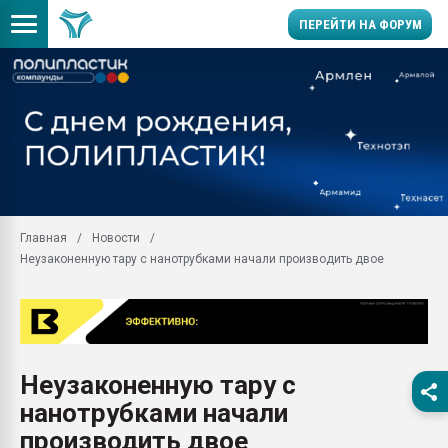
ПЕРЕЙТИ НА ФОРУМ
28.07.2026 Автоматиза
первый план в перераб
пластмасс
28.07.2026 "Техноникол
ситуацией на строител
Всё, что касается выду
Главная
Новости
бутылок
Неузаконенную тару с нанотрубками начали производить двое
Материал поверхности 
вакуумного формовани
Продам отходы Компо
поликарбоната и АБС-п
Armaloy PC/ABS-1IM че
Неузаконенную тару с
26.07.2022 "Сибирский т
нанотрубками начали
намного дороже
производить двое
Профильная литератур