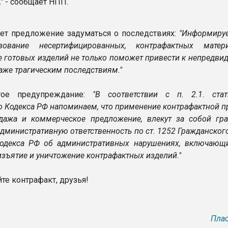
,"
- сообщает НПП.
ет предложение задуматься о последствиях:
"Информируе
зование несертифицированных, контрафактных мате
е готовых изделий не только поможет привести к непредви
даже трагическим последствиям."
гое предупреждание:
"В соответствии с п. 2.1. ста
о Кодекса РФ напоминаем, что применение контрафактной п
дажа и коммерческое предложение, влекут за собой гра
дминистративную ответственность по ст. 1252 Гражданског
одекса РФ об административных нарушениях, включающи
изъятие и уничтожение контрафактных изделий."
те контрафакт, друзья!
Плас