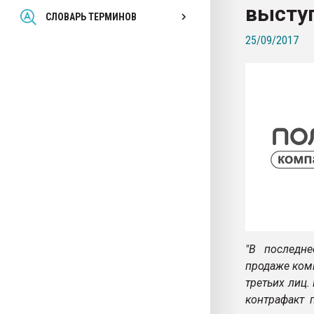
высту
Всё, что касается выду
СЛОВАРЬ ТЕРМИНОВ
бутылок
25/09/2017
ПЕРЕЙТИ НА 
"В последн
продаже ком
третьих лиц.
контрафакт 