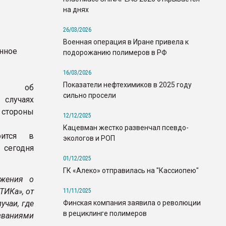
на днях
26/03/2026
Военная операция в Иране привела к
нное
подорожанию полимеров в РФ
16/03/2026
Показатели нефтехимиков в 2025 году
ет об
сильно просели
лучаях
стороны
12/12/2025
Кацевман жестко развенчал псевдо-
рится в
экологов и РОП
сегодня
01/12/2025
.
ГК «Алеко» отправилась на "Кассиопею"
ожения о
ИКа», от
11/11/2025
Финская компания заявила о революции
учаи, где
в рециклинге полимеров
званиями