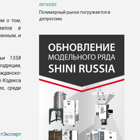
09/10/2025
Полимерный рынок погружается в
депрессию
м о том,
риалов в
денным, и
тьи 1358
родукции,
жданско-
о Кодекса
х, среди
тЭксперт