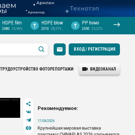
HDPE film
HDPE blow
PP hомо
2080
25,96%
2310
28,57%
2300
25,22%
ВХОД / РЕГИСТРАЦИЯ
ТРУДОУСТРОЙСТВО
ФОТОРЕПОРТАЖИ
ВИДЕОКАНАЛ
Рекомендуемое:
17/04/2026
Крупнейшая мировая выставка
пластмасс CHINAPLAS 2026 открывается