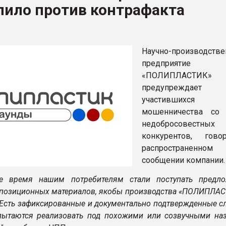
пило против контрафакта
ва ПЭТ
ФОРУМ
Научно-производстве
предприятие
«ПОЛИПЛАСТИК»
предупрежда
участившихся с
мошенничества со 
недобросовестных
конкурентов, гово
распространенном 
сообщении компании
ее время нашим потребителям стали поступать предл
позиционных материалов, якобы производства «ПОЛИПЛАСТ
 Есть зафиксированные и документально подтвержденные сл
пытаются реализовать под похожими или созвучными на