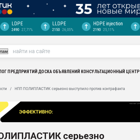
LDPE
LLDPE
HDPE injection
2490
27,71%
2150
26,05%
2190
25,11%
еса -
ината полного
"Ижевскому
ватить рынок
ЛОГ ПРЕДПРИЯТИЙ
ДОСКА ОБЪЯВЛЕНИЙ
КОНСУЛЬТАЦИОННЫЙ ЦЕНТР
ериала
машины:
ости
НПП ПОЛИПЛАСТИК серьезно выступило против контрафакта
, с.-в.
ция выходит на
отке
ь" довольна
ОЛИПЛАСТИК серьезно
ьном рынке