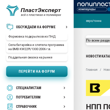
евро/тонна
Продажа готового бизн
ОБСУЖДАЕМ НА ФОРУМЕ
производство SPC лам
цикла
Формовка подкрылков из ПНД
29.07.2026 ФРП помог 
Села батарейка и слетела программа
заводу пластмасс" зах
на BMB KW22PI/1300 2006 г.в.
ППЭ
НОВОСТИ
КАТА
Поддельная смазка на рынке
Помощь в подборе мат
Вакуум-формовочные 
Главная
Нов
ПЕРЕЙТИ НА ФОРУМ
ближайшее подмосковье
Подмосковье, Москва
28.07.2026 Автоматиза
СПЕЦИАЛИСТАМ
первый план в перераб
пластмасс
ПОТРЕБИТЕЛЯМ
28.07.2026 "Техноникол
НПП П
ситуацией на строител
СПРАВОЧНИК