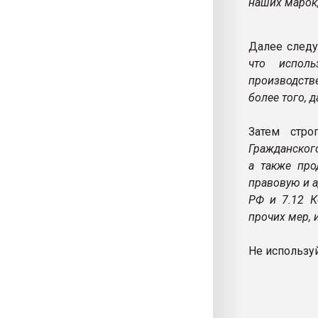
наших марок
Далее следу
что исполь
производств
более того, 
Затем стро
Гражданског
а также про
правовую и а
РФ и 7.12 К
прочих мер, 
Не используй