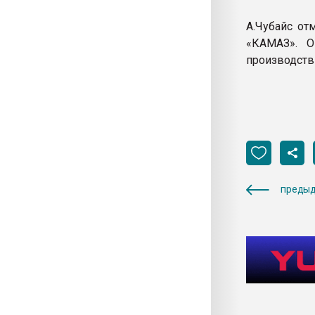
А.Чубайс от
«КАМАЗ». О
производств 
предыд