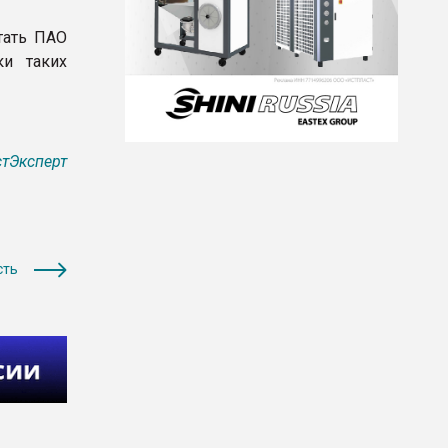
тать ПАО
и таких
тЭксперт
сть