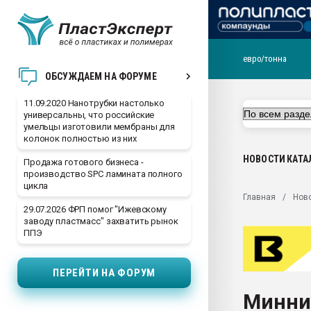
евро/тонна
Вакуум-формовочные 
ОБСУЖДАЕМ НА ФОРУМЕ
ближайшее подмосковье
Подмосковье, Москва
11.09.2020 Нанотрубки настолько
универсальны, что российские
28.07.2026 Автоматиза
умельцы изготовили мембраны для
первый план в перераб
колонок полностью из них
пластмасс
НОВОСТИ
КАТА
Продажа готового бизнеса -
28.07.2026 "Техноникол
производство SPC ламината полного
ситуацией на строител
цикла
Главная
Нов
Всё, что касается выду
29.07.2026 ФРП помог "Ижевскому
бутылок
заводу пластмасс" захватить рынок
ППЭ
Материал поверхности 
вакуумного формовани
ПЕРЕЙТИ НА ФОРУМ
Продам отходы Компо
поликарбоната и АБС-п
Минни
Armaloy PC/ABS-1IM че