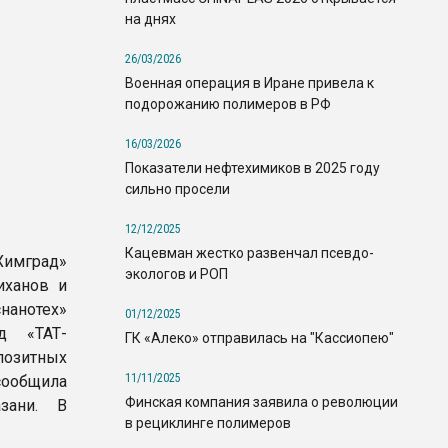
на днях
26/03/2026
Военная операция в Иране привела к
подорожанию полимеров в РФ
16/03/2026
Показатели нефтехимиков в 2025 году
сильно просели
12/12/2025
Кацевман жестко развенчал псевдо-
имград»
экологов и РОП
иханов и
нанотех»
01/12/2025
д «ТАТ-
ГК «Алеко» отправилась на "Кассиопею"
позитных
11/11/2025
 сообщила
Финская компания заявила о революции
зани. В
в рециклинге полимеров