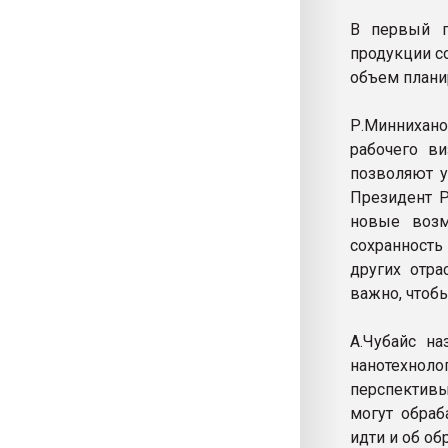
В первый г
продукции с
объем планир
Р.Миннихан
рабочего в
позволяют у
Президент Р
новые возм
сохранность
других отра
важно, чтоб
А.Чубайс н
нанотехно
перспективы
могут обраб
идти и об об