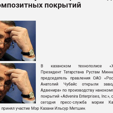
омпозитных покрытий
итан" стал
ФОРУМ
В казанском технополисе «Х
Президент Татарстана Рустам Минн
председатель правления ОАО «Рос
Анатолий Чубайс открыли заво
Адвенира» по производству наноком
покрытий «Advenira Enterprises, Inc.»,
сегодня пресс-служба мэрии Ка
 принял участие Мэр Казани Ильсур Метшин.