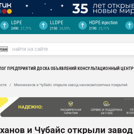
LDPE
LLDPE
HDPE injection
2490
27,71%
2150
26,05%
2190
25,11%
машины:
, с.-в.
ция выходит на
отке
ЛОГ ПРЕДПРИЯТИЙ
ДОСКА ОБЪЯВЛЕНИЙ
КОНСУЛЬТАЦИОННЫЙ ЦЕНТР
ь" довольна
ьном рынке
ости
Минниханов и Чубайс открыли завод нанокомпозитных покрытий
ва ПЭТ
пуансона для
я
зиция
ластика
ханов и Чубайс открыли завод
рный цвет