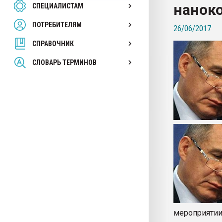
нанок
СПЕЦИАЛИСТАМ
26.07.2022 "Сибирский т
намного дороже
ПОТРЕБИТЕЛЯМ
26/06/2017
СПРАВОЧНИК
ПЕРЕЙТИ НА 
СЛОВАРЬ ТЕРМИНОВ
мероприятии