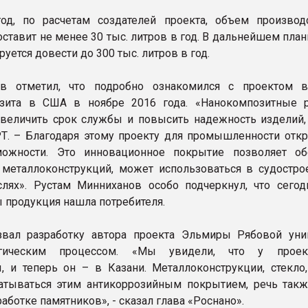
од, по расчетам создателей проекта, объем производ
оставит не менее 30 тыс. литров в год. В дальнейшем пл
уется довести до 300 тыс. литров в год.
ов отметил, что подробно ознакомился с проектом 
изита в США в ноябре 2016 года. «Нанокомпозитные 
величить срок службы и повысить надежность изделий, 
Т. – Благодаря этому проекту для промышленности отк
ожности. Это инновационное покрытие позволяет об
 металлоконструкций, может использоваться в судостро
слях». Рустам Минниханов особо подчеркнул, что сегод
ы продукция нашла потребителя.
азвал разработку автора проекта Эльмиры Рябовой ун
логическим процессом. «Мы увидели, что у проек
, и теперь он – в Казани. Металлоконструкции, стекло,
атываться этим антикоррозийным покрытием, речь так
работке памятников», - сказал глава «Роснано».