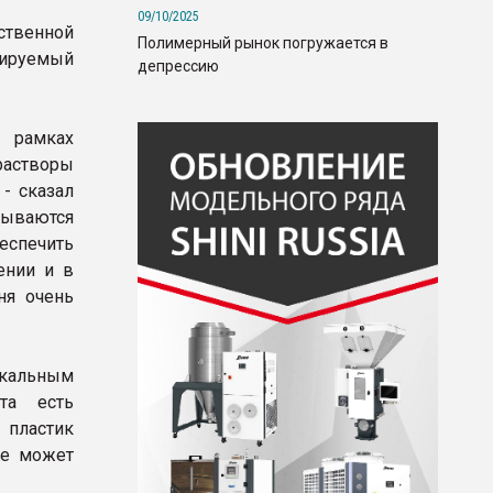
09/10/2025
ственной
Полимерный рынок погружается в
анируемый
депрессию
в рамках
растворы
- сказал
рываются
еспечить
ении и в
ня очень
икальным
та есть
 пластик
же может