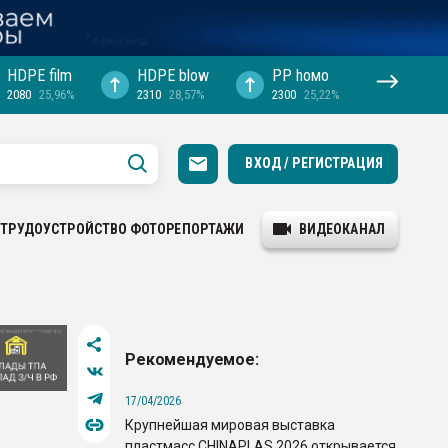
HDPE film
HDPE blow
PP hомо
2080
25,96%
2310
28,57%
2300
25,22%
ВХОД / РЕГИСТРАЦИЯ
ТРУДОУСТРОЙСТВО
ФОТОРЕПОРТАЖИ
ВИДЕОКАНАЛ
Рекомендуемое:
17/04/2026
Крупнейшая мировая выставка
пластмасс CHINAPLAS 2026 открывается