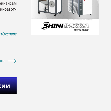
финансам
иноазот»
тЭксперт
сть