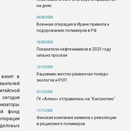
на днях
26/03/2026
Военная операция в Иране привела к
подорожанию полимеров в РФ
16/03/2026
Показатели нефтехимиков в 2025 году
сильно просели
12/12/2025
Кацевман жестко развенчал псевдо-
 визит в
экологов и РОП
ителей
тайской
01/12/2025
 сегодня
ГК «Алеко» отправилась на "Кассиопею"
низаторы
11/11/2025
кий фонд
Финская компания заявила о революции
рпорация
в рециклинге полимеров
 деловых