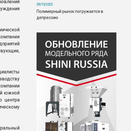
новления
09/10/2025
уждения
Полимерный рынок погружается в
депрессию
ической
омпании
приятий
твующие,
иалисты
зводству
омпании
ой южной
о центра
ческому
еральный