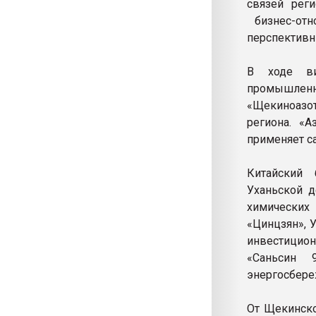
связей реги
бизнес-отн
перспективн
В ходе ви
промышлен
«Щекиноазо
региона. «А
применяет с
Китайский 
Уханьской д
химических
«Цинцзян», 
инвестицион
«Саньсин 9
энергосбер
От Щекинско