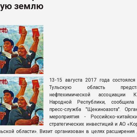
кую землю
ва ПЭТ
ФОРУМ
13-15 августа 2017 года состоялся
Тульскую область представ
нефтехимической ассоциации Ки
Народной Республики, сообщила
пресс-служба "Щекиноазота". Орга
мероприятия - Российско-китайс
стратегических инвестиций и АО «Ко
льской области». Визит организован в целях расширения