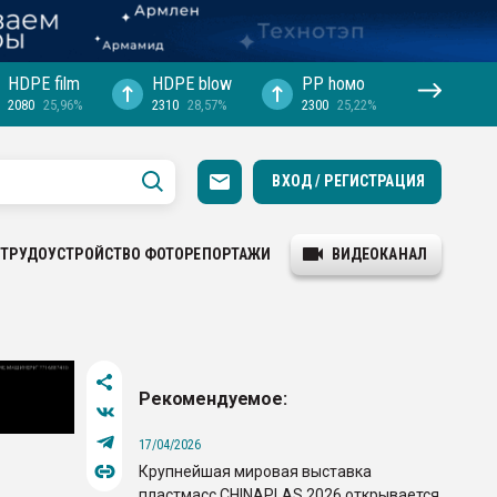
HDPE film
HDPE blow
PP hомо
2080
25,96%
2310
28,57%
2300
25,22%
ВХОД / РЕГИСТРАЦИЯ
ТРУДОУСТРОЙСТВО
ФОТОРЕПОРТАЖИ
ВИДЕОКАНАЛ
Рекомендуемое:
17/04/2026
Крупнейшая мировая выставка
пластмасс CHINAPLAS 2026 открывается