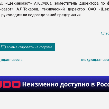
О «Щекиноазот» А.К.Сурба, заместитель директора по 
оазот» А.Л.Токарев, технический директор ОАО «Щек
, руководители подразделений предприятия.
Плас
ущая новость
следующая ново