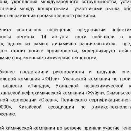
она, укрепления международного сотрудничества, уста
ошений между конкретными участниками рынка, обс
ых направлений промышленного развития.
зита состоялось посещение предприятий нефтехим
ности региона. 14 августа гости побывали в к
т», одном из самых динамично развивающихся пред
зот» строит новые производства, модернизирует дейс
амые современные химические технологии.
бизнес представили руководители и ведущие спец
еловой компании «ЮЦзи», Уханьской компании по прои
 веществ «Ляньдэ», Уханьской нефтехимической к
Уханьской нефтехимической компании «Жуйян», Сямэньск
ной корпорации «Океан», Пекинского сертификационног
000», Китайской ассоциации по химико-технологи
ежению.
й химической компании во встрече приняли участие ген