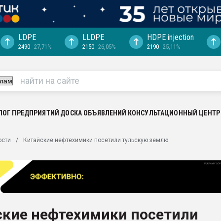
LDPE
LLDPE
HDPE injection
2490
27,71%
2150
26,05%
2190
25,11%
еса -
ината полного
"Ижевскому
ватить рынок
ЛОГ ПРЕДПРИЯТИЙ
ДОСКА ОБЪЯВЛЕНИЙ
КОНСУЛЬТАЦИОННЫЙ ЦЕНТР
ериала
машины:
ости
Китайские нефтехимики посетили тульскую землю
, с.-в.
ция выходит на
отке
ь" довольна
ские нефтехимики посетили
ьном рынке