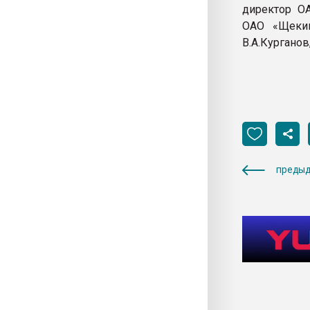
директор ОА
ОАО «Щекин
В.А.Курганов
предыд