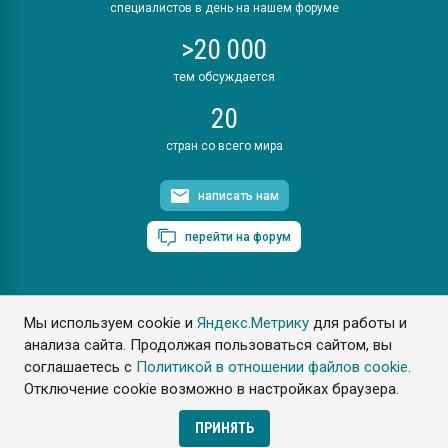
специалистов в день на нашем форуме
>20 000
тем обсуждается
20
стран со всего мира
написать нам
перейти на форум
Мы используем cookie и
Яндекс.Метрику
для работы и
ПластЭксперт © 2006. Все права защищены
анализа сайта. Продолжая пользоваться сайтом, вы
Разрешается копирование материалов сайта с обязательной
ссылкой на www.e-plastic.ru
соглашаетесь с
Политикой в отношении файлов cookie
.
Отключение cookie возможно в настройках браузера.
Разработка сайта
ПРИНЯТЬ