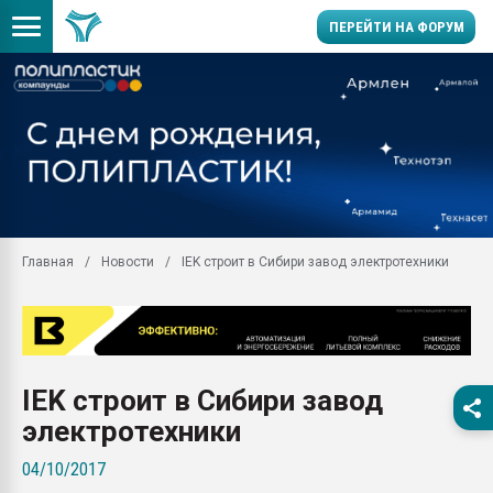
ПЕРЕЙТИ НА ФОРУМ
Продажа готового бизн
производство SPC лам
цикла
29.07.2026 ФРП помог 
заводу пластмасс" зах
ППЭ
Главная
Новости
IEK строит в Сибири завод электротехники
Помощь в подборе мат
Вакуум-формовочные 
ближайшее подмосковье
Подмосковье, Москва
28.07.2026 Автоматиза
IEK строит в Сибири завод
первый план в перераб
пластмасс
электротехники
28.07.2026 "Техноникол
04/10/2017
ситуацией на строител