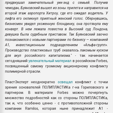
предвкушал замечательный уик-энд с семьей. Получив
чемодан, Буяновский вышел из зоны прилета и направился на
второй этаж аэропорта Хитроу, где его ожидал водитель. У
лифта его окликнул приятный женский голос. Обернувшись,
бизнесмен увидел ухоженную блондинку, она протянула ему
конверт. В нем лежала повестка в Высокий суд Лондона,
девушка была судебным приставом. Так Буяновский заочно
познакомился с новыми партнерами по бизнесу — компанией
А1, инвестиционным подразделением «Альфа-групп».
Производство пластиковых труб оказалось лакомым куском
для акул российского капитализма."
- так начинается
сегодняшний
увлекательный материал
в российском Forbes,
посвященный самому громкому акционерному конфликту
полимерной отрасли.
ПластЭксперт неоднократно
освещал
конфликт с точки
зрения основателей ПОЛИПЛАСТИКа г-на Гориловского и
партнером. В материале Forbes можно почерпнуть
множество подробностей как со стороны ПОЛИПЛАСТИКа,
так и, что особенно ценно - с противоположной стороны
компании Ramilos, которая ныне принадлежит А1 -