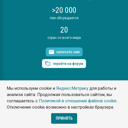
>20 000
тем обсуждается
20
стран со всего мира
написать нам
перейти на форум
Мы используем cookie и
Яндекс.Метрику
для работы и
ПластЭксперт © 2006. Все права защищены
анализа сайта. Продолжая пользоваться сайтом, вы
Разрешается копирование материалов сайта с обязательной
ссылкой на www.e-plastic.ru
соглашаетесь с
Политикой в отношении файлов cookie
.
Отключение cookie возможно в настройках браузера.
Разработка сайта
ПРИНЯТЬ