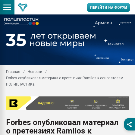
ПЕРЕЙТИ НА ФОРУМ
Продажа готового бизн
производство SPC лам
цикла
29.07.2026 ФРП помог 
заводу пластмасс" зах
ППЭ
Главная
Новости
Помощь в подборе мат
Forbes опубликовал материал о претензиях Ramilos к основателям
Вакуум-формовочные 
ПОЛИПЛАСТИКа
ближайшее подмосковье
Подмосковье, Москва
28.07.2026 Автоматиза
первый план в перераб
пластмасс
Forbes опубликовал материал
28.07.2026 "Техноникол
о претензиях Ramilos к
ситуацией на строител