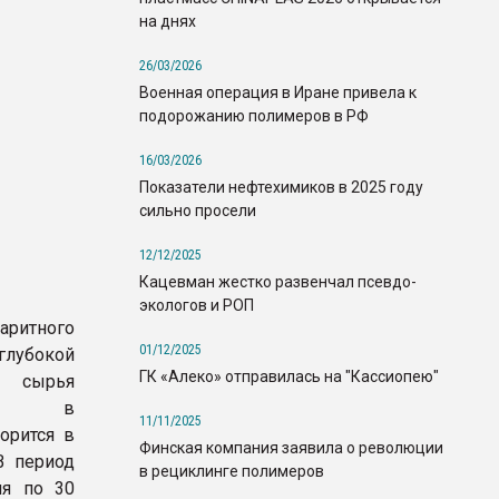
на днях
26/03/2026
Военная операция в Иране привела к
подорожанию полимеров в РФ
16/03/2026
Показатели нефтехимиков в 2025 году
сильно просели
12/12/2025
Кацевман жестко развенчал псевдо-
экологов и РОП
итного
01/12/2025
глубокой
ГК «Алеко» отправилась на "Кассиопею"
о сырья
пила в
11/11/2025
орится в
Финская компания заявила о революции
В период
в рециклинге полимеров
ля по 30