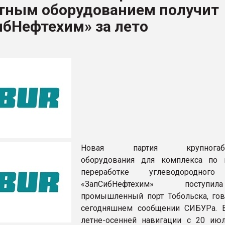
тным оборудованием получит
ибНефтехим» за лето
ФОРУМ
Новая партия крупногабар
оборудования для комплекса по 
переработке углеводородног
«ЗапСибНефтехим» посту
промышленный порт Тобольска, гов
сегодняшнем сообщении СИБУРа. 
летне-осенней навигации с 20 ию