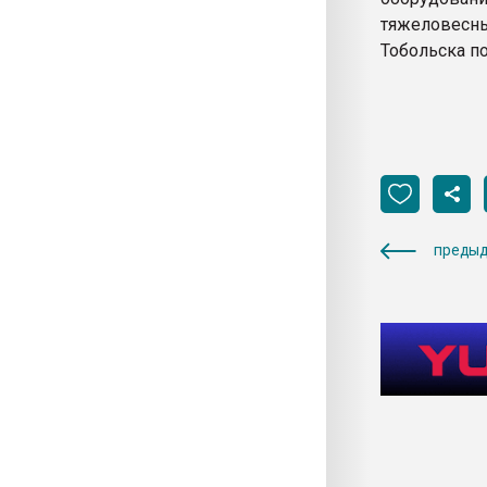
тяжеловесны
Тобольска п
предыд