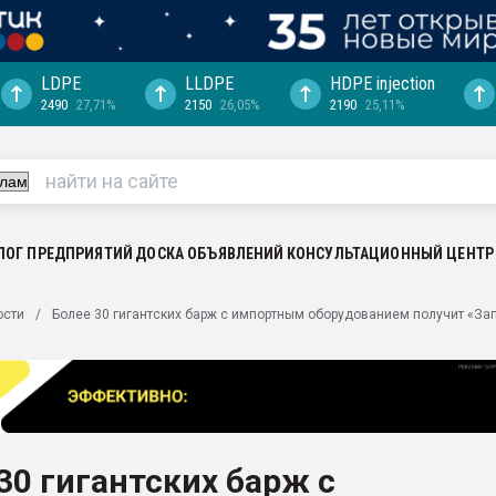
LDPE
LLDPE
HDPE injection
2490
27,71%
2150
26,05%
2190
25,11%
ция выходит на
отке
ь" довольна
ьном рынке
ва ПЭТ
ЛОГ ПРЕДПРИЯТИЙ
ДОСКА ОБЪЯВЛЕНИЙ
КОНСУЛЬТАЦИОННЫЙ ЦЕНТР
пуансона для
ости
Более 30 гигантских барж с импортным оборудованием получит «За
я
зиция
ластика
рный цвет
итан" стал
30 гигантских барж с
а. Продажа,