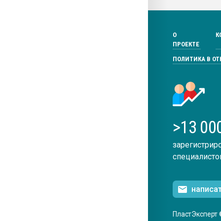
О
К
ПРОЕКТЕ
ПОЛИТИКА В О
>13 00
зарегистрир
специалисто
написа
ПластЭксперт 