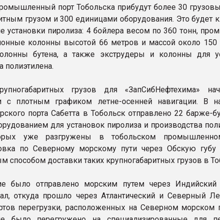
промышленный порт Тобольска прибудут более 30 грузовы
итным грузом и 300 единицами оборудования. Это будет 
е установки пиролиза: 4 бойлера весом по 360 тонн, про
онные колонны высотой 66 метров и массой около 150 т
олонны бутена, а также экструдеры и колонны для у
а полиэтилена.
рупногабаритных грузов для «ЗапСибНефтехима» на
ии с плотным графиком летне-осенней навигации. В н
рского порта Сабетта в Тобольск отправлено 22 барже-б
борудованием для установок пиролиза и производства пол
орых уже разгружены в тобольском промышленном
овка по Северному морскому пути через Обскую губу 
м способом доставки таких крупногабаритных грузов в То
ие было отправлено морским путем через Индийский
ал, откуда прошло через Атлантический и Северный Л
ртов перегрузки, расположенных на Северном морском п
ие было перегружено на специализированные для п