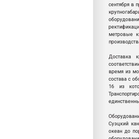
сентября в 
крупногабар
оборудовани
ректификаци
метровые к
производств
Доставка к
соответств
время из мо
состава с о
16 из кот
Транспортир
единственны
Оборудован
Суэцкий кан
океан до по
оборудован