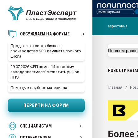
евро/тонна
28.07.2026 Автоматиза
ОБСУЖДАЕМ НА ФОРУМЕ
первый план в перераб
пластмасс
Продажа готового бизнеса -
производство SPC ламината полного
28.07.2026 "Техноникол
цикла
ситуацией на строител
29.07.2026 ФРП помог "Ижевскому
Всё, что касается выду
НОВОСТИ
КАТА
заводу пластмасс" захватить рынок
бутылок
ППЭ
Материал поверхности 
Главная
Нов
Помощь в подборе материала
вакуумного формовани
Продам отходы Компо
ПЕРЕЙТИ НА ФОРУМ
поликарбоната и АБС-п
Armaloy PC/ABS-1IM че
26.07.2022 "Сибирский т
СПЕЦИАЛИСТАМ
намного дороже
Более 
ПОТРЕБИТЕЛЯМ
Профильная литератур