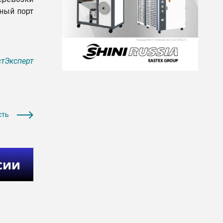
ный порт
тЭксперт
сть