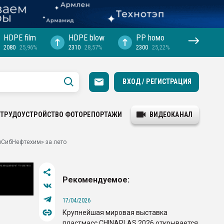
HDPE film
HDPE blow
PP hомо
2080
25,96%
2310
28,57%
2300
25,22%
ВХОД / РЕГИСТРАЦИЯ
ТРУДОУСТРОЙСТВО
ФОТОРЕПОРТАЖИ
ВИДЕОКАНАЛ
пСибНефтехим» за лето
Рекомендуемое:
17/04/2026
Крупнейшая мировая выставка
пластмасс CHINAPLAS 2026 открывается