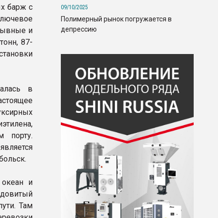
х барж с
09/10/2025
ключевое
Полимерный рынок погружается в
депрессию
мывные и
онн, 87-
становки
чалась в
астоящее
уксирных
иэтилена,
 порту.
является
больск.
 океан и
едовитый
ути. Там
еревозки