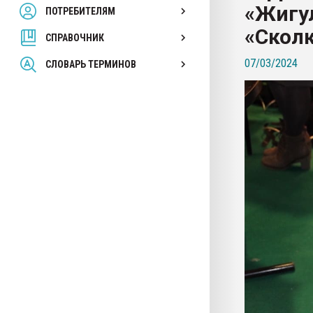
«Жигу
ПОТРЕБИТЕЛЯМ
Armaloy PC/ABS-1IM че
«Скол
СПРАВОЧНИК
ПЕРЕЙТИ НА 
07/03/2024
СЛОВАРЬ ТЕРМИНОВ