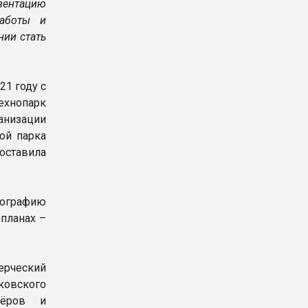
езентацию
работы и
нии стать
1 году с
ехнопарк
низации
ой парка
оставила
ографию
 планах –
ерческий
овского
нёров и