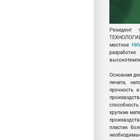
Резидент 
ТЕХНОЛОГИИ
местное
НИ
разработ
высокотемпе
Основная де
печати, на
прочность и
производств
способность
хрупкие мат
производст
пластик бол
необходимы