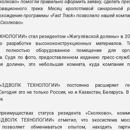
колково» помогли правильно оформить заявку, сделать пр
овационного трека. Месяц кропотливой синхронной 
охождение программы «Fast Track» позволило нашей компа
«Сколково»
.
НОЛОГИИ» стал резидентом «Жигулёвской долины» в 202
о разработке высококонструкционных материалов. Т
ил полностью оборудованное помещение для орга
а. Судя по фото, предоставленном изданию пресс-служб
ая долина», это небольшая комната, куда компания п
«3ДВОЛК ТЕХНОЛОГИИ» постоянно расширяет ге
Сегодня это не только Россия, но и Казахстан, Беларусь. В
я.
реимуществах статуса резидента «Сколково», комм
3ДВОЛК ТЕХНОЛОГИИ» отметил, что экосистема моск
а позволяет обмениваться опытом, находить парт