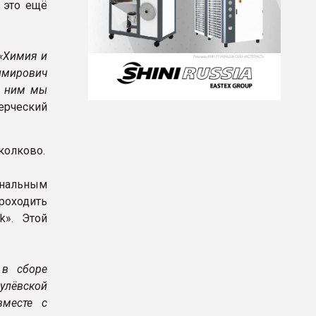
 это ещё
«Химия и
имирович
с ним мы
ерческий
колково.
нальным
роходить
k». Этой
 в сборе
гулёвской
вместе с