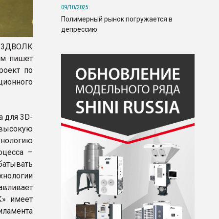
09/10/2025
Полимерный рынок погружается в
депрессию
«3ДВОЛК
ом пишет
роект по
ионного
а для 3D-
высокую
хнологию
оцесса –
батывать
ехнологии
авливает
К» имеет
иламента