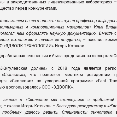
ы в аккредитованных лицензированных лабораториях –
щество перед конкурентами.
ководителем нашего проекта выступал профессор кафедры 
 полимерных и композиционных материалов» Илья Влад
помогал нам оформлять научную документацию. Вместе 
свою технологию и начали её внедрять
»,
– пояснил комм
ОО «ЗДВОЛК ТЕХНОЛОГИИ» Игорь Котяков.
доработанная технология и была представлена экспертам С
«Жигулёвская долина» с 2018 года является регио
 «Сколково», что позволяет местным резидентам п
 для «Сколково» по ускоренной программе «Fast Trac
ью воспользовалось ООО «ЗДВОЛК».
е заявки в «Сколково» мы столкнулись с проблемой
и,
– сказал Игорь Котяков.
– Благодаря резидентству в «Жи
у проблему удалось решить. Специалисты технопарка 