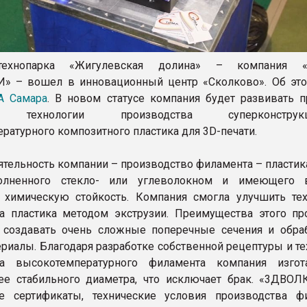
технопарка «Жигулевская долина» – компания 
» – вошел в инновационный центр «Сколково». Об эт
А Самара
. В новом статусе компания будет развивать п
ке технологии производства суперконструкц
ратурного композитного пластика для 3D-печати.
ятельность компании – производство филамента – пластик
полненного стекло- или углеволокном и имеющего 
 химическую стойкость. Компания смогла улучшить те
а пластика методом экструзии. Преимущества этого пр
 создавать очень сложные поперечные сечения и обра
ериалы. Благодаря разработке собственной рецептуры и т
ва высокотемпературного филамента компания изгот
ее стабильного диаметра, что исключает брак. «3ДВОЛ
е сертификаты, технические условия производства ф