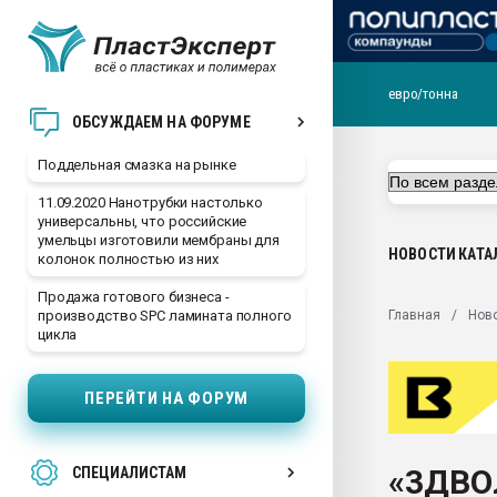
евро/тонна
Помощь в подборе мат
ОБСУЖДАЕМ НА ФОРУМЕ
Вакуум-формовочные 
Поддельная смазка на рынке
ближайшее подмосковье
Подмосковье, Москва
11.09.2020 Нанотрубки настолько
универсальны, что российские
28.07.2026 Автоматиза
умельцы изготовили мембраны для
первый план в перераб
НОВОСТИ
КАТА
колонок полностью из них
пластмасс
Продажа готового бизнеса -
28.07.2026 "Техноникол
Главная
Нов
производство SPC ламината полного
ситуацией на строител
цикла
Всё, что касается выду
бутылок
ПЕРЕЙТИ НА ФОРУМ
Материал поверхности 
вакуумного формовани
«3ДВО
СПЕЦИАЛИСТАМ
Продам отходы Компо
поликарбоната и АБС-п