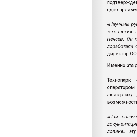
подтвержден
одно преиму
«Научным ру
технология
Нечаев. Он 
доработали 
директор О
Именно эта 
Технопарк 
оператором
экспертизу
возможност
«При подач
документаци
долине» эт