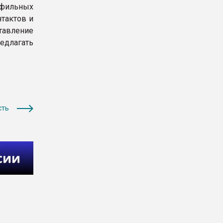
фильных
тактов и
авление
едлагать
сть