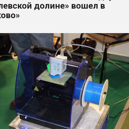
левской долине» вошел в
рный цвет
ково»
ФОРУМ