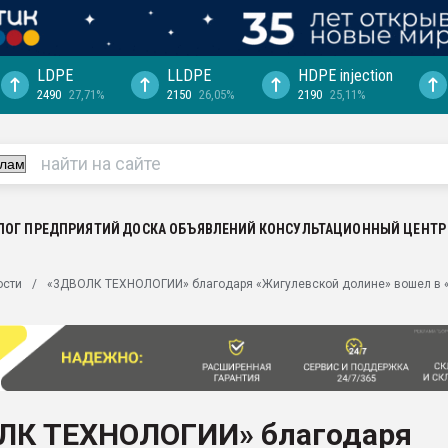
LDPE
LLDPE
HDPE injection
2490
27,71%
2150
26,05%
2190
25,11%
ериала
машины:
, с.-в.
ция выходит на
отке
ЛОГ ПРЕДПРИЯТИЙ
ДОСКА ОБЪЯВЛЕНИЙ
КОНСУЛЬТАЦИОННЫЙ ЦЕНТР
ь" довольна
ости
«3ДВОЛК ТЕХНОЛОГИИ» благодаря «Жигулевской долине» вошел в 
ьном рынке
ва ПЭТ
пуансона для
я
ЛК ТЕХНОЛОГИИ» благодаря
зиция
ластика