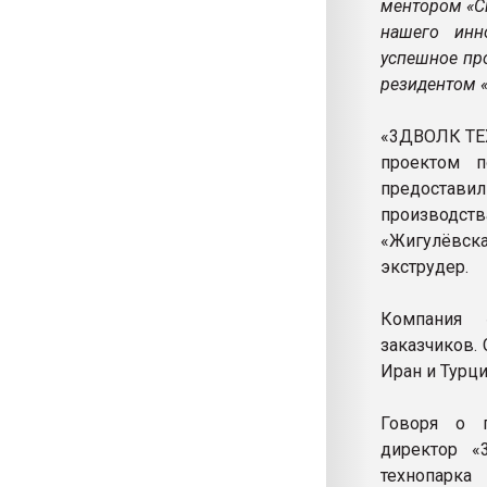
ментором «С
нашего инн
успешное пр
резидентом 
«3ДВОЛК ТЕХ
проектом п
предостав
производств
«Жигулёвск
экструдер.
Компания 
заказчиков. 
Иран и Турци
Говоря о п
директор «
технопарк