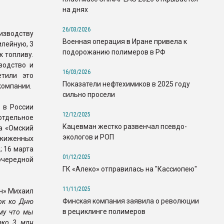
на днях
26/03/2026
оизводству
Военная операция в Иране привела к
лейную, 3
подорожанию полимеров в РФ
к топливу.
водство и
16/03/2026
етили это
Показатели нефтехимиков в 2025 году
компании.
сильно просели
 в России
12/12/2025
отдельное
Кацевман жестко развенчал псевдо-
а «Омский
экологов и РОП
жиженных
; 16 марта
01/12/2025
очередной
ГК «Алеко» отправилась на "Кассиопею"
11/11/2025
н» Михаил
Финская компания заявила о революции
ок ко Дню
в рециклинге полимеров
му что мы
ако 3 млн