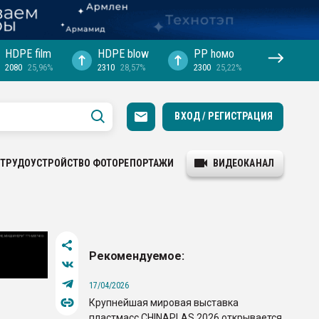
HDPE film
HDPE blow
PP hомо
2080
25,96%
2310
28,57%
2300
25,22%
ВХОД / РЕГИСТРАЦИЯ
ТРУДОУСТРОЙСТВО
ФОТОРЕПОРТАЖИ
ВИДЕОКАНАЛ
Рекомендуемое:
17/04/2026
Крупнейшая мировая выставка
пластмасс CHINAPLAS 2026 открывается