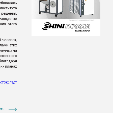
ебовалась
института
решения,
изводство
ния этого
 человек,
лами этих
ленных на
ственного
лагодаря
ших планах
стЭксперт
сть