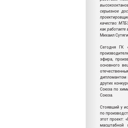
высокооктано
серьезное до
проектировщик
качество: МТБ
как работаете
Михаил Сутяги
Сегодня ГК 
производител
эфира, произ
основного в
отечественн
дипломантом 
других конкур
Союза по хим
Союза.
Стоявший у и
по производст
этот проект:
масштабной 