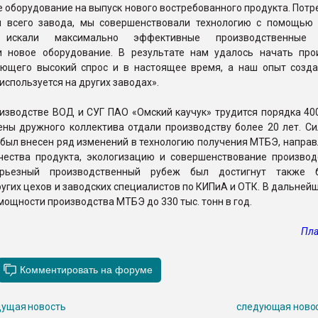
оборудование на выпуск нового востребованного продукта. Потр
я всего завода, мы совершенствовали технологию с помощью 
, искали максимально эффективные производственные 
и новое оборудование. В результате нам удалось начать про
еющего высокий спрос и в настоящее время, а наш опыт созда
используется на других заводах».
изводстве ВОД и СУГ ПАО «Омский каучук» трудится порядка 400
ены дружного коллектива отдали производству более 20 лет. Си
был внесен ряд изменений в технологию получения МТБЭ, направ
чества продукта, экологизацию и совершенствование производ
ерьезный производственный рубеж был достигнут также б
угих цехов и заводских специалистов по КИПиА и ОТК. В дальней
мощности производства МТБЭ до 330 тыс. тонн в год.
Пла
ущая новость
следующая ново