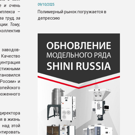
09/10/2025
е и очень
Полимерный рынок погружается в
мплекса –
депрессию
а труд, за
ции. Тому,
 коллектив
заводов-
 Качество
центрация
естижными
тановился
России» и
ропейского
моженного
директора
я в жизнь
 над этой
тировать