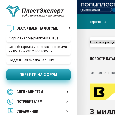
евро/тонна
Продажа готового бизн
ОБСУЖДАЕМ НА ФОРУМЕ
производство SPC лам
цикла
Формовка подкрылков из ПНД
29.07.2026 ФРП помог 
Села батарейка и слетела программа
заводу пластмасс" зах
на BMB KW22PI/1300 2006 г.в.
ППЭ
НОВОСТИ
КАТА
Поддельная смазка на рынке
Помощь в подборе мат
Вакуум-формовочные 
Главная
Нов
ПЕРЕЙТИ НА ФОРУМ
ближайшее подмосковье
Подмосковье, Москва
28.07.2026 Автоматиза
СПЕЦИАЛИСТАМ
первый план в перераб
пластмасс
ПОТРЕБИТЕЛЯМ
28.07.2026 "Техноникол
3 мил
ситуацией на строител
СПРАВОЧНИК