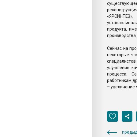
существующее 
реконструкци
«ЯРСИНТЕЗ»
устанавливал
продукта, им
производства 
Сейчас на про
некоторые чл
специалистов 
улучшение ка
процесса. С
работникам др
– увеличение 
предыд