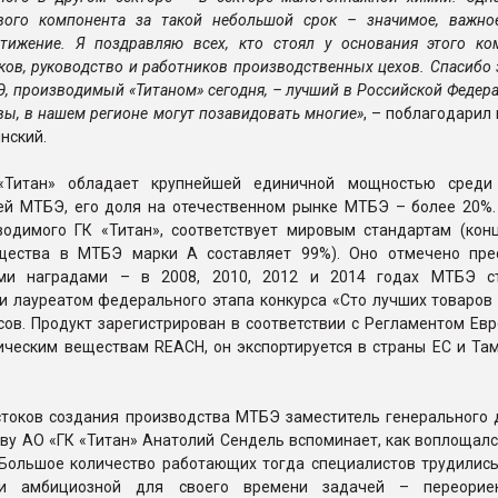
вого компонента за такой небольшой срок – значимое, важно
стижение. Я поздравляю всех, кто стоял у основания этого ко
ов, руководство и работников производственных цехов. Спасибо з
Э, производимый «Титаном» сегодня, – лучший в Российской Федера
 вы, в нашем регионе могут позавидовать многие»
, – поблагодарил
нский.
«Титан» обладает крупнейшей единичной мощностью среди 
ей МТБЭ, его доля на отечественном рынке МТБЭ – более 20%.
водимого ГК «Титан», соответствует мировым стандартам (кон
ещества в МТБЭ марки А составляет 99%). Оно отмечено пр
ыми наградами – в 2008, 2010, 2012 и 2014 годах МТБЭ с
и лауреатом федерального этапа конкурса «Сто лучших товаров 
сов. Продукт зарегистрирован в соответствии с Регламентом Ев
ическим веществам REACH, он экспортируется в страны ЕС и Та
стоков создания производства МТБЭ заместитель генерального 
ву АО «ГК «Титан» Анатолий Сендель вспоминает, как воплощалс
 «Большое количество работающих тогда специалистов трудились
и амбициозной для своего времени задачей – переориен