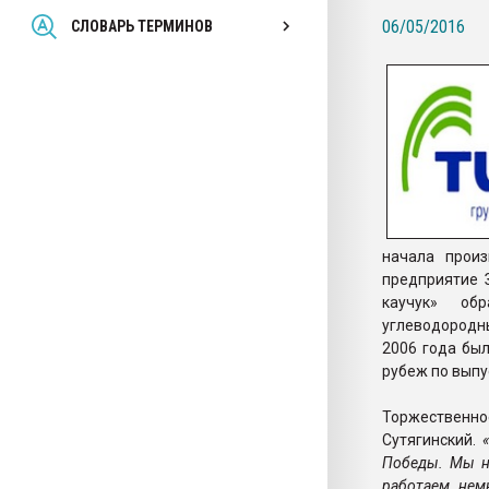
Всё, что касается выду
06/05/2016
СЛОВАРЬ ТЕРМИНОВ
бутылок
ПЕРЕЙТИ НА 
начала произ
предприятие 
каучук» об
углеводородны
2006 года бы
рубеж по выпу
Торжественное
Сутягинский.
Победы. Мы н
работаем нем