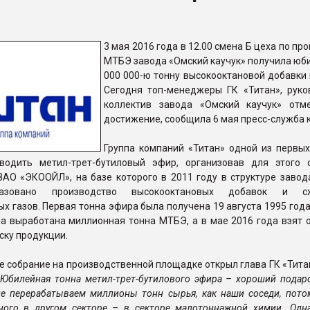
ва ПЭТ
3 мая 2016 года в 12.00 смена Б цеха по пр
МТБЭ завода «Омский каучук» получила юби
ФОРУМ
000 000-ю тонну высокооктановой добавки 
Сегодня топ-менеджеры ГК «Титан», руко
коллектив завода «Омский каучук» отм
достижение, сообщила 6 мая пресс-служба 
Группа компаний «Титан» одной из первых
водить метил-трет-бутиловый эфир, организовав для этого 
ЗАО «ЭКООЙЛ», на базе которого в 2011 году в структуре завод
разовано производство высокооктановых добавок и с
х газов. Первая тонна эфира была получена 19 августа 1995 года
ла выработана миллионная тонна МТБЭ, а в мае 2016 года взят 
ску продукции.
 собрание на производственной площадке открыл глава ГК «Тита
«Юбилейная тонна метил-трет-бутилового эфира – хороший подар
е перерабатываем миллионы тонн сырья, как наши соседи, пото
ного в другом секторе – в секторе малотоннажной химии. Одн