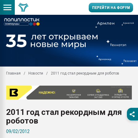
ПЕРЕЙТИ НА ФОРУМ
Продажа готового бизн
производство SPC лам
цикла
29.07.2026 ФРП помог 
заводу пластмасс" зах
ППЭ
Главная
Новости
2011 год стал рекордным для роботов
Помощь в подборе мат
Вакуум-формовочные 
ближайшее подмосковье
Подмосковье, Москва
28.07.2026 Автоматиза
2011 год стал рекордным для
первый план в перераб
пластмасс
роботов
28.07.2026 "Техноникол
09/02/2012
ситуацией на строител