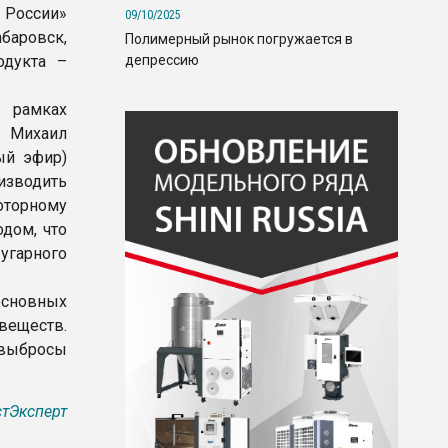
 России»
09/10/2025
баровск,
Полимерный рынок погружается в
депрессию
одукта –
 рамках
 Михаил
ый эфир)
оизводить
оторному
дом, что
угарного
сновных
веществ.
 выбросы
тЭксперт