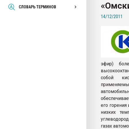
«Омск
Всё, что касается выду
СЛОВАРЬ ТЕРМИНОВ
бутылок
14/12/2011
ПЕРЕЙТИ НА 
эфир) бол
высокоокта
собой кис
применяем
автомобил
обеспечивае
его горения
низких тем
углеводоро
газах автомо