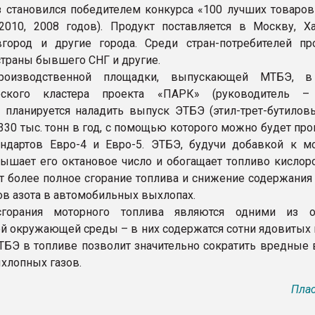
 становился победителем конкурса «100 лучших товаров
2010, 2008 годов). Продукт поставляется в Москву, Ха
город и другие города. Среди стран-потребителей пр
страны бывшего СНГ и другие.
роизводственной площадки, выпускающей МТБЭ, в
еского кластера проекта «ПАРК» (руководитель –
) планируется наладить выпуск ЭТБЭ (этил-трет-бутилов
330 тыс. тонн в год, с помощью которого можно будет пр
ндартов Евро-4 и Евро-5. ЭТБЭ, будучи добавкой к м
вышает его октановое число и обогащает топливо кислоро
т более полное сгорание топлива и снижение содержания 
дов азота в автомобильных выхлопах.
горания моторного топлива являются одними из о
ей окружающей среды – в них содержатся сотни ядовитых 
БЭ в топливе позволит значительно сократить вредные
ыхлопных газов.
Плас