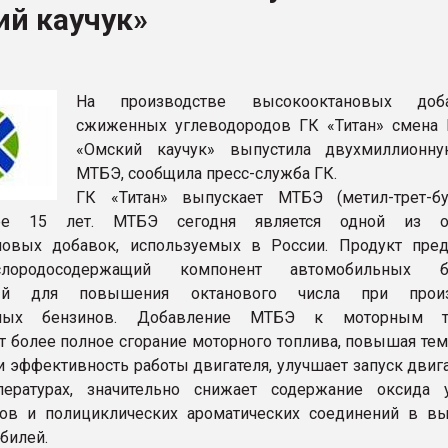
ий каучук»
ва ПЭТ
ФОРУМ
На производстве высокооктановых до
сжиженных углеводородов ГК «Титан» смена 
«Омский каучук» выпустила двухмиллионн
МТБЭ, сообщила пресс-служба ГК.
ГК «Титан» выпускает МТБЭ (метил-трет-б
ее 15 лет. МТБЭ сегодня является одной из о
новых добавок, используемых в России. Продукт пред
лородосодержащий компонент автомобильных бе
ый для повышения октанового числа при произ
ьных бензинов. Добавление МТБЭ к моторным т
т более полное сгорание моторного топлива, повышая тем
 и эффективность работы двигателя, улучшает запуск двиг
пературах, значительно снижает содержание оксида у
дов и полициклических ароматических соединений в в
билей.