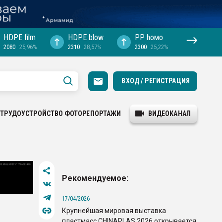
HDPE film
HDPE blow
PP hомо
2080
25,96%
2310
28,57%
2300
25,22%
ВХОД / РЕГИСТРАЦИЯ
ТРУДОУСТРОЙСТВО
ФОТОРЕПОРТАЖИ
ВИДЕОКАНАЛ
Рекомендуемое:
17/04/2026
Крупнейшая мировая выставка
пластмасс CHINAPLAS 2026 открывается