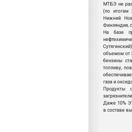
МТБЭ не раз
(по итогам 
Нижний Нов
Финляндия, 
На базе п
нефтехимич
Сутягинский
объемом от 
бензины ста
топливу, по
обеспечивае
газа и окси
Продукты с
загрязнител
Даже 10% ЭТ
в составе в