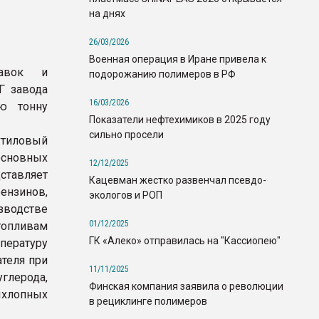
на днях
26/03/2026
Военная операция в Иране привела к
бавок и
подорожанию полимеров в РФ
Г завода
16/03/2026
ую тонну
Показатели нефтехимиков в 2025 году
сильно просели
утиловый
сновных
12/12/2025
ставляет
Кацевман жестко развенчал псевдо-
нзинов,
экологов и РОП
водстве
01/12/2025
опливам
ГК «Алеко» отправилась на "Кассиопею"
пературу
ателя при
11/11/2025
глерода,
Финская компания заявила о революции
ыхлопных
в рециклинге полимеров