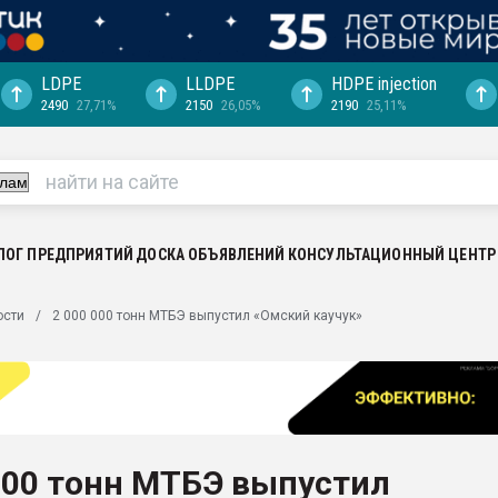
LDPE
LLDPE
HDPE injection
2490
27,71%
2150
26,05%
2190
25,11%
еса -
ината полного
"Ижевскому
ватить рынок
ЛОГ ПРЕДПРИЯТИЙ
ДОСКА ОБЪЯВЛЕНИЙ
КОНСУЛЬТАЦИОННЫЙ ЦЕНТР
ериала
машины:
ости
2 000 000 тонн МТБЭ выпустил «Омский каучук»
, с.-в.
ция выходит на
отке
ь" довольна
000 тонн МТБЭ выпустил
ьном рынке