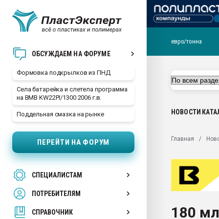
евро/тонна
Продажа готового бизн
ОБСУЖДАЕМ НА ФОРУМЕ
производство SPC лам
цикла
Формовка подкрылков из ПНД
29.07.2026 ФРП помог 
Села батарейка и слетела программа
заводу пластмасс" зах
на BMB KW22PI/1300 2006 г.в.
ППЭ
НОВОСТИ
КАТА
Поддельная смазка на рынке
Помощь в подборе мат
Вакуум-формовочные 
Главная
Нов
ПЕРЕЙТИ НА ФОРУМ
ближайшее подмосковье
Подмосковье, Москва
28.07.2026 Автоматиза
СПЕЦИАЛИСТАМ
первый план в перераб
пластмасс
ПОТРЕБИТЕЛЯМ
28.07.2026 "Техноникол
180 мл
ситуацией на строител
СПРАВОЧНИК