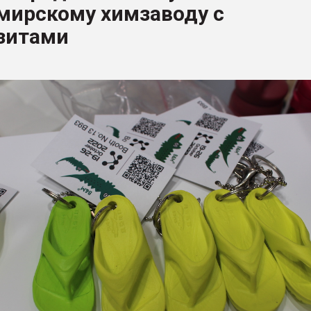
мирскому химзаводу с
ва ПЭТ
зитами
ФОРУМ