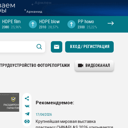
HDPE film
HDPE blow
PP hомо
2080
25,96%
2310
28,57%
2300
25,22%
ВХОД / РЕГИСТРАЦИЯ
ТРУДОУСТРОЙСТВО
ФОТОРЕПОРТАЖИ
ВИДЕОКАНАЛ
Рекомендуемое:
17/04/2026
Крупнейшая мировая выставка
пластмасс CHINAPLAS 2026 открывается