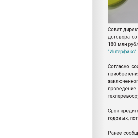
Совет дирек
договора со
180 млн рубл
"Интерфакс"
.
Согласно со
приобретен
заключенного 
проведение
техперевоор
Срок кредито
годовых, пот
Ранее сообщ