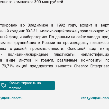
енного комплекса 300 млн рублей.
стрирован во Владимире в 1992 году, входит в верт
нный холдинг ВХЗ.31, включающий также управляющую к
ный фонд и лабораторию. По данным на сайте завода, пре
ним из крупнейших в России по производству пластичес
ных отраслей промышленности. Основной вид выпу
- поливинилхлоридные пластикаты, непластифицир
в виде листов и гранул, различные композиты по
79,71% акций предприятия является Cheshor Enterprises
Комментировать на
форуме
ущая новость
следующая ново