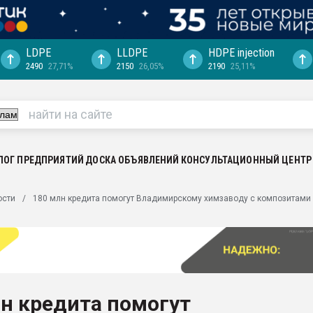
LDPE
LLDPE
HDPE injection
2490
27,71%
2150
26,05%
2190
25,11%
еса -
ината полного
"Ижевскому
ватить рынок
ЛОГ ПРЕДПРИЯТИЙ
ДОСКА ОБЪЯВЛЕНИЙ
КОНСУЛЬТАЦИОННЫЙ ЦЕНТР
ериала
машины:
ости
180 млн кредита помогут Владимирскому химзаводу с композитами
, с.-в.
ция выходит на
отке
ь" довольна
н кредита помогут
ьном рынке