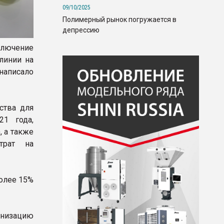
09/10/2025
Полимерный рынок погружается в
депрессию
ключение
линии на
 написало
ства для
21 года,
), а также
трат на
более 15%
ернизацию