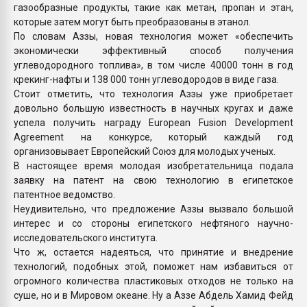
газообразные продукты, такие как метан, пропан и этан,
которые затем могут быть преобразованы в этанол.
По словам Аззы, новая технология может «обеспечить
экономически эффективный способ получения
углеводородного топлива», в том числе 40000 тонн в год
крекинг-нафты и 138 000 тонн углеводородов в виде газа.
Стоит отметить, что технология Аззы уже приобретает
довольно большую известность в научных кругах и даже
успела получить награду European Fusion Development
Agreement на конкурсе, который каждый год
организовывает Европейский Союз для молодых ученых.
В настоящее время молодая изобретательница подала
заявку на патент на свою технологию в египетское
патентное ведомство.
Неудивительно, что предложение Аззы вызвало большой
интерес и со стороны египетского нефтяного научно-
исследовательского института.
Что ж, остается надеяться, что принятие и внедрение
технологий, подобных этой, поможет нам избавиться от
огромного количества пластиковых отходов не только на
суше, но и в Мировом океане. Ну а Аззе Абдель Хамид Фейд