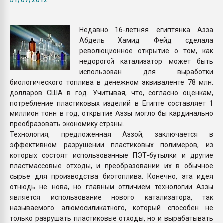
Всё, что касается выду
бутылок
Недавно 16-летняя египтянка Азза
Абдель Хамид Фейд сделала
ПЕРЕЙТИ НА 
революционное открытие о том, как
недорогой катализатор может быть
использован для выработки
биологического топлива в денежном эквиваленте 78 млн.
долларов США в год. Учитывая, что, согласно оценкам,
потребление пластиковых изделий в Египте составляет 1
миллион тонн в год, открытие Аззы могло бы кардинально
преобразовать экономику страны.
Технология, предложенная Аззой, заключается в
эффективном разрушении пластиковых полимеров, из
которых состоят использованные ПЭТ-бутылки и другие
пластмассовые отходы, и преобразовании их в обычное
сырье для производства биотоплива. Конечно, эта идея
отнюдь не нова, но главным отличием технологии Аззы
является использование нового катализатора, так
называемого алюмосиликатного, который способен не
только разрушать пластиковые отходы, но и вырабатывать