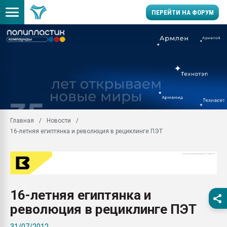
ПЕРЕЙТИ НА ФОРУМ
Продажа готового бизн
производство SPC лам
цикла
29.07.2026 ФРП помог 
заводу пластмасс" зах
ППЭ
Главная
Новости
Помощь в подборе мат
16-летняя египтянка и революция в рециклинге ПЭТ
Вакуум-формовочные 
ближайшее подмосковье
Подмосковье, Москва
28.07.2026 Автоматиза
первый план в перераб
16-летняя египтянка и
пластмасс
революция в рециклинге ПЭТ
28.07.2026 "Техноникол
ситуацией на строител
31/07/2012