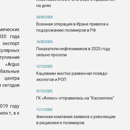
на днях
26/03/2026
Военная операция в Иране привела к
мических
подорожанию полимеров в РФ
030 года
16/03/2026
экспорт
Показатели нефтехимиков в 2025 году
улярных
сильно просели
тупления
«Argus
12/12/2025
обальные
Кацевман жестко развенчал псевдо-
 центра
экологов и РОП
м сегодня
01/12/2025
ГК «Алеко» отправилась на "Кассиопею"
019 году
11/11/2025
лн т, а к
Финская компания заявила о революции
в рециклинге полимеров