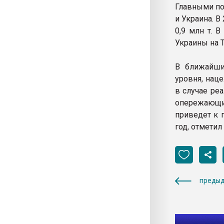
Главными по
и Украина. 
0,9 млн т. 
Украины на 
В ближайши
уровня, нац
в случае ре
опережающи
приведет к 
год, отметил
предыд