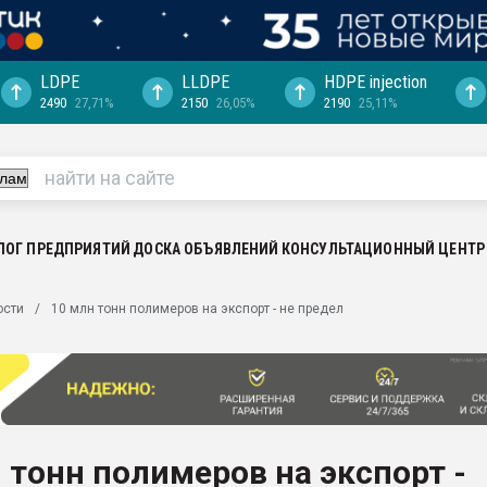
LDPE
LLDPE
HDPE injection
2490
27,71%
2150
26,05%
2190
25,11%
еса -
ината полного
"Ижевскому
ватить рынок
ЛОГ ПРЕДПРИЯТИЙ
ДОСКА ОБЪЯВЛЕНИЙ
КОНСУЛЬТАЦИОННЫЙ ЦЕНТР
ериала
машины:
ости
10 млн тонн полимеров на экспорт - не предел
, с.-в.
ция выходит на
отке
ь" довольна
 тонн полимеров на экспорт -
ьном рынке