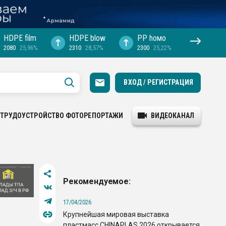
HDPE film
HDPE blow
PP hомо
2080
25,96%
2310
28,57%
2300
25,22%
ВХОД / РЕГИСТРАЦИЯ
ТРУДОУСТРОЙСТВО
ФОТОРЕПОРТАЖИ
ВИДЕОКАНАЛ
Рекомендуемое:
17/04/2026
Крупнейшая мировая выставка
пластмасс CHINAPLAS 2026 открывается