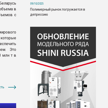
Беларусь
09/10/2025
 объема в
Полимерный рынок погружается в
депрессию
бъемов с
мирового
 которые
еспечить
ем. Это
 млн т в
сть