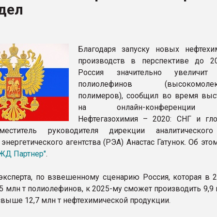
дел
ва ПЭТ
ФОРУМ
Благодаря запуску новых нефтехи
производств в перспективе до 2
Россия значительно увеличит 
полиолефинов (высокомолек
полимеров), сообщил во время выс
на онлайн-конференции 
Нефтегазохимия – 2020: СНГ и гл
меститель руководителя дирекции аналитического
энергетического агентства (РЭА) Анастас Гатунок. Об это
ЖД Партнер"
.
ксперта, по взвешенному сценарию Россия, которая в 2
5 млн т полиолефинов, к 2025-му сможет производить 9,9 м
 свыше 12,7 млн т нефтехимической продукции.