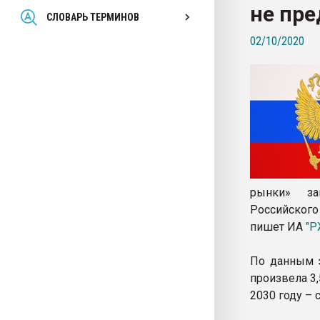
не пре
Всё, что касается выду
СЛОВАРЬ ТЕРМИНОВ
бутылок
02/10/2020
ПЕРЕЙТИ НА 
рынки» за
Российского 
пишет ИА
"Р
По данным э
произвела 3,
2030 году –