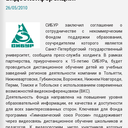
Всё, что касается выду
26/05/2010
бутылок
СИБУР заключил соглашение о
ПЕРЕЙТИ НА 
сотрудничестве с некоммерческим
Фондом поддержки образования,
соучредителем которого является
Санкт-Петербургский государственный
университет, сообщила пресс-служба холдинга. В рамках
партнерства, приуроченного к 15-летию СИБУРа, будет
проводиться дистанционное обучение детей из учебных
заведений регионов деятельности компании в Тольятти,
Нижневартовске, Губкинском, Воронеже, Нижнем Новгороде,
Перми, Томске и Тобольске с использованием современных
возможностей видеоконференцсвязи (ВКС).
Деятельность Фонда направлена на повышение уровня
образовательной информации, ее качества и доступности
для всех заинтересованных сторон. Ключевая для Фонда
программа «Гимназический союз России» поддерживает
через видеосвязь дистанционное обучение школьников и
педагогов. К видеосессиям, число участников которых