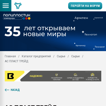
ПЕРЕЙТИ НА ФОРУМ
Помощь в подборе мат
Вакуум-формовочные 
ближайшее подмосковье
Подмосковье, Москва
28.07.2026 Автоматиза
первый план в перераб
Главная
Каталог предприятий
Сырье
Сырье
пластмасс
АС ПЛАСТ ТРЕЙД
28.07.2026 "Техноникол
ситуацией на строител
Всё, что касается выду
бутылок
Материал поверхности 
НАЗАД
вакуумного формовани
Продам отходы Компо
поликарбоната и АБС-п