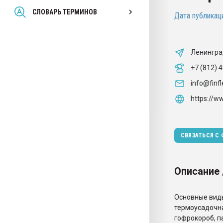
Всё, что касается выду
СЛОВАРЬ ТЕРМИНОВ
Дата публикаци
бутылок
ПЕРЕЙТИ НА 
Ленингра
+7 (812) 
info@finfl
https://ww
СВЯЗАТЬСЯ С
Описание
Основные виды
термоусадочна
гофрокороб, па