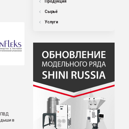
Продукция
Сырьё
Услуги
а ПВД
адыши в