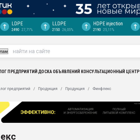
LDPE
LLDPE
HDPE injection
2490
27,71%
2150
26,05%
2190
25,11%
еса -
ината полного
"Ижевскому
ватить рынок
ЛОГ ПРЕДПРИЯТИЙ
ДОСКА ОБЪЯВЛЕНИЙ
КОНСУЛЬТАЦИОННЫЙ ЦЕНТР
ериала
машины:
лог предприятий
Продукция
Продукция
Финфлекс
, с.-в.
ция выходит на
отке
ь" довольна
екс
ьном рынке