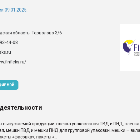
ва ПЭТ
и 09.01.2025.
ФОРУМ
дская область, Терволово 3/6
493-44-08
eks.ru
w.finfleks.ru/
 ФИРМОЙ
 деятельности
 выпускаемой продукции: пленка упаковочная ПВД и ПНД, пленк
я, мешки ПВД и мешки ПНД для групповой упаковки, мешки — вкл
кеты «фасовка», пакеты «...