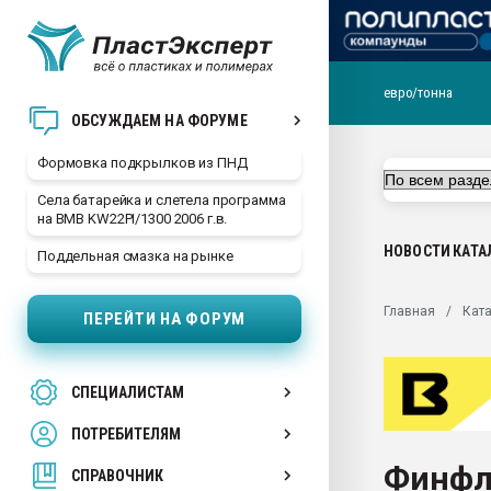
евро/тонна
Продажа готового бизн
ОБСУЖДАЕМ НА ФОРУМЕ
производство SPC лам
цикла
Формовка подкрылков из ПНД
29.07.2026 ФРП помог 
Села батарейка и слетела программа
заводу пластмасс" зах
на BMB KW22PI/1300 2006 г.в.
ППЭ
НОВОСТИ
КАТА
Поддельная смазка на рынке
Помощь в подборе мат
Вакуум-формовочные 
Главная
Ката
ПЕРЕЙТИ НА ФОРУМ
ближайшее подмосковье
Подмосковье, Москва
28.07.2026 Автоматиза
СПЕЦИАЛИСТАМ
первый план в перераб
пластмасс
ПОТРЕБИТЕЛЯМ
28.07.2026 "Техноникол
Финфл
ситуацией на строител
СПРАВОЧНИК