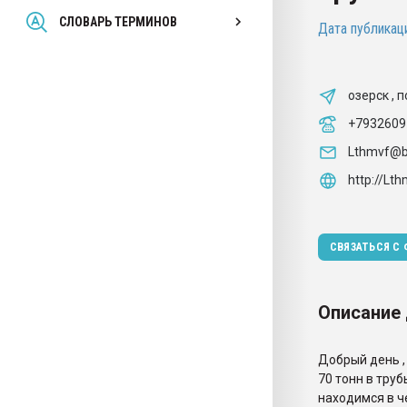
Всё, что касается выду
СЛОВАРЬ ТЕРМИНОВ
Дата публикаци
бутылок
ПЕРЕЙТИ НА 
озерск , 
+7932609
Lthmvf@b
http://Lt
СВЯЗАТЬСЯ С
Описание
Добрый день ,
70 тонн в труб
находимся в че