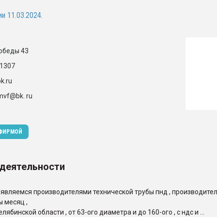
ва ПЭТ
и 11.03.2024.
ФОРУМ
победы 43
1307
k.ru
hmvf@bk. ru
 ФИРМОЙ
 деятельности
 являемся производителями технической трубы пнд , производител
ы месяц ,
лябинской области , от 63-ого диаметра и до 160-ого , с ндс и ...