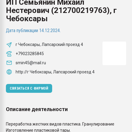
ИП Семьянин Михаил
Всё, что касается выду
Нестерович (212700219763), г
бутылок
Чебоксары
ПЕРЕЙТИ НА 
Дата публикации 14.12.2024.
г Чебоксары, Лапсарский проезд 4
+79023285845
smin45@mail.ru
http://г Чебоксары, Лапсарский проезд 4
СВЯЗАТЬСЯ С ФИРМОЙ
Описание деятельности
Переработка жестких видов пластика. Гранулирование
Изготовление пластиковой тары.