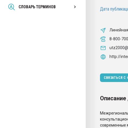
Всё, что касается выду
СЛОВАРЬ ТЕРМИНОВ
Дата публикаци
бутылок
ПЕРЕЙТИ НА 
Линейная
8-800-70
utz2000@
http://inte
СВЯЗАТЬСЯ С
Описание
Межрегиональн
консультацион
современные м