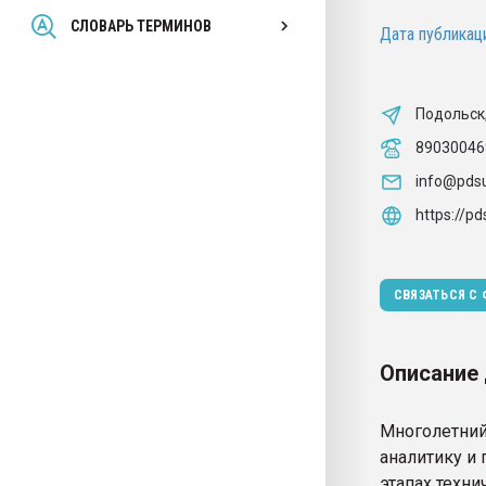
Всё, что касается выду
СЛОВАРЬ ТЕРМИНОВ
Дата публикаци
бутылок
ПЕРЕЙТИ НА 
Подольск
89030046
info@pdsu
https://pd
СВЯЗАТЬСЯ С
Описание
Многолетний
аналитику и
этапах техни