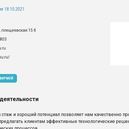
ва ПЭТ
и 18.10.2021.
ФОРУМ
, плещеевская 15 б
803
.ru
su.ru/
 ФИРМОЙ
 деятельности
 стаж и хороший потенциал позволяет нам качественно пр
 предлагать клиентам эффективные технологические решен
ческих процессов.