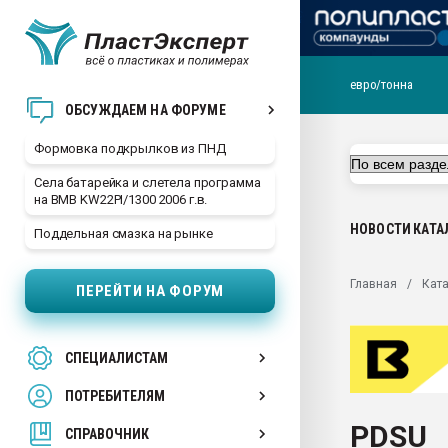
евро/тонна
Продажа готового бизн
ОБСУЖДАЕМ НА ФОРУМЕ
производство SPC лам
цикла
Формовка подкрылков из ПНД
29.07.2026 ФРП помог 
Села батарейка и слетела программа
заводу пластмасс" зах
на BMB KW22PI/1300 2006 г.в.
ППЭ
НОВОСТИ
КАТА
Поддельная смазка на рынке
Помощь в подборе мат
Вакуум-формовочные 
Главная
Ката
ПЕРЕЙТИ НА ФОРУМ
ближайшее подмосковье
Подмосковье, Москва
28.07.2026 Автоматиза
СПЕЦИАЛИСТАМ
первый план в перераб
пластмасс
ПОТРЕБИТЕЛЯМ
28.07.2026 "Техноникол
PDSU
ситуацией на строител
СПРАВОЧНИК