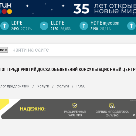
LDPE
LLDPE
HDPE injection
2490
27,71%
2150
26,05%
2190
25,11%
еса -
ината полного
"Ижевскому
ватить рынок
ЛОГ ПРЕДПРИЯТИЙ
ДОСКА ОБЪЯВЛЕНИЙ
КОНСУЛЬТАЦИОННЫЙ ЦЕНТР
ериала
машины:
лог предприятий
Услуги
Услуги
PDSU
, с.-в.
ция выходит на
отке
ь" довольна
ьном рынке