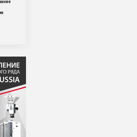
ваниe
ия